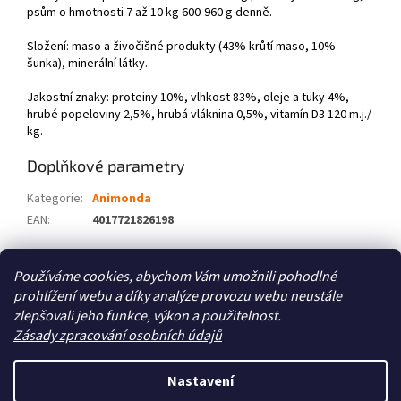
psům o hmotnosti 7 až 10 kg 600-960 g denně.
Složení: maso a živočišné produkty (43% krůtí maso, 10%
šunka), minerální látky.
Jakostní znaky: proteiny 10%, vlhkost 83%, oleje a tuky 4%,
hrubé popeloviny 2,5%, hrubá vláknina 0,5%, vitamín D3 120 m.j./
kg.
Doplňkové parametry
Kategorie
:
Animonda
EAN
:
4017721826198
Z
Používáme cookies, abychom Vám umožnili pohodlné
á
prohlížení webu a díky analýze provozu webu neustále
Zboží.cz
Heureka.cz
p
zlepšovali jeho funkce, výkon a použitelnost.
a
Zásady zpracování osobních údajů
t
í
Nastavení
Vytvořil Shoptet