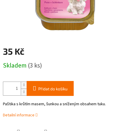
35 Kč
Měrná
Skladem
(3 ks)
cena:
Přidat do košíku
Paštika s krůtím masem, šunkou a sníženým obsahem tuku.
Detailní informace