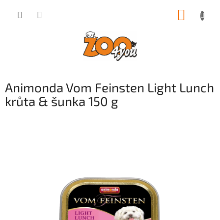
Přejít
NÁKUP
na
obsah
KOŠÍK
Animonda Vom Feinsten Light Lunch
krůta & šunka 150 g