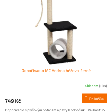
k
i
t
s
ů
p
r
o
d
u
k
t
ů
Odpočívadlo MC Andrea béžovo-černé
Skladem
(1 ks)
Do košíku
749 Kč
Odpočívadlo s plyšovým potahem a patry k odpočinku. Velikost: 35