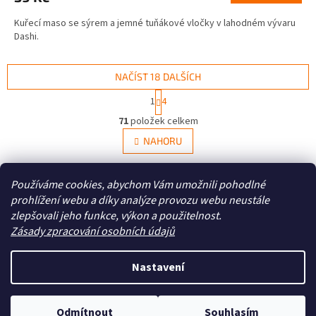
Kuřecí maso se sýrem a jemné tuňákové vločky v lahodném vývaru
Dashi.
NAČÍST 18 DALŠÍCH
S
1
4
t
O
r
71
položek celkem
v
á
l
NAHORU
n
á
k
d
o
v
Z
a
Používáme cookies, abychom Vám umožnili pohodlné
á
c
á
prohlížení webu a díky analýze provozu webu neustále
Zboží.cz
Heureka.cz
n
í
p
í
zlepšovali jeho funkce, výkon a použitelnost.
p
a
Zásady zpracování osobních údajů
r
t
v
í
k
Nastavení
Vytvořil Shoptet
y
v
ý
Odmítnout
Souhlasím
Copyright 2026
Zoo4you
. Všechna práva vyhrazena.
p