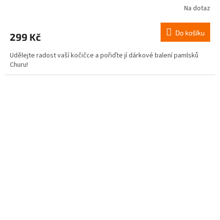
Na dotaz
Do košíku
299 Kč
Udělejte radost vaší kočičce a pořiďte jí dárkové balení pamlsků
Churu!