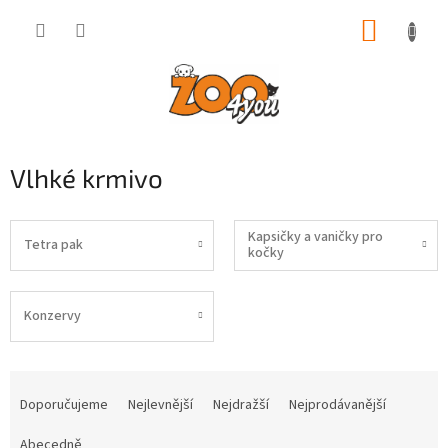
Přejít
NÁKUP
na
obsah
KOŠÍK
Vlhké krmivo
Kapsičky a vaničky pro
Tetra pak
kočky
Konzervy
Ř
a
Doporučujeme
Nejlevnější
Nejdražší
Nejprodávanější
z
e
Abecedně