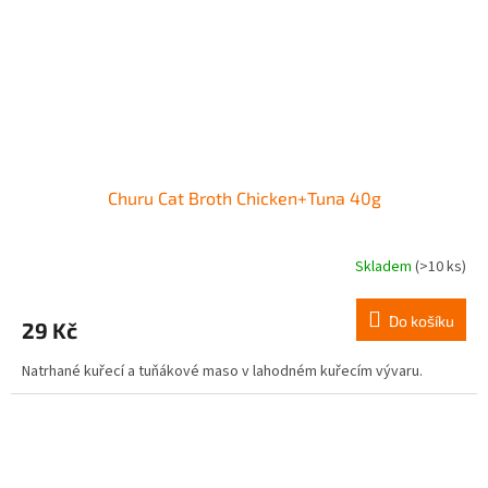
Churu Cat Broth Chicken+Tuna 40g
Skladem
(>10 ks)
Do košíku
29 Kč
Natrhané kuřecí a tuňákové maso v lahodném kuřecím vývaru.