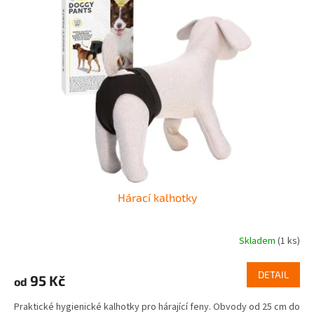
k
i
t
s
ů
p
r
o
d
u
k
t
ů
Hárací kalhotky
Skladem
(1 ks)
DETAIL
95 Kč
od
Praktické hygienické kalhotky pro hárající feny. Obvody od 25 cm do