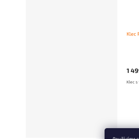
Klec
1 49
Klec s