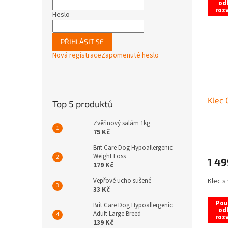
od
roz
Heslo
PŘIHLÁSIT SE
Nová registrace
Zapomenuté heslo
Klec 
Top 5 produktů
Zvěřinový salám 1kg
75 Kč
Brit Care Dog Hypoallergenic
Weight Loss
1 49
179 Kč
Vepřové ucho sušené
Klec s
33 Kč
Pou
Brit Care Dog Hypoallergenic
od
Adult Large Breed
roz
139 Kč