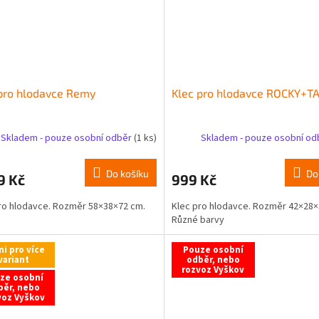
pro hlodavce Remy
Klec pro hlodavce ROCKY+T
Skladem - pouze osobní odběr
(1 ks)
Skladem - pouze osobní o
Do košíku
Do
9 Kč
999 Kč
ro hlodavce. Rozměr 58×38×72 cm.
Klec pro hlodavce. Rozměr 42×28×
Různé barvy
ni pro více
Pouze osobní
variant
odběr, nebo
rozvoz Vyškov
ze osobní
běr, nebo
voz Vyškov