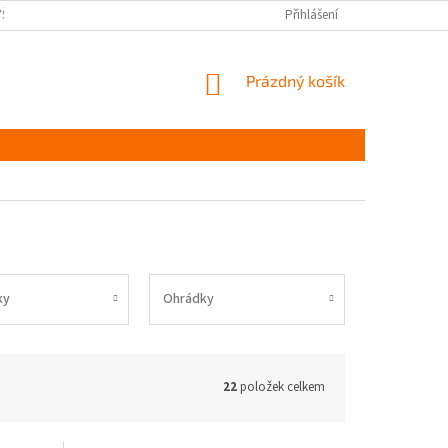
YŠKOV
DOPRAVA A PLATBA ČR
NAPIŠTE NÁM
Přihlášení
PODMÍNKY OCHR
NÁKUPNÍ
Prázdný košík
KOŠÍK
ky
Ohrádky
22
položek celkem