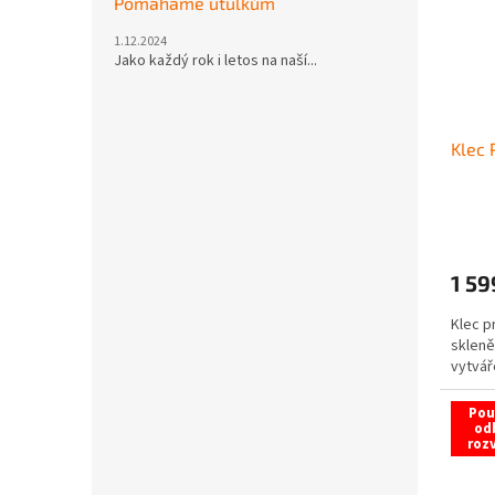
Pomáháme útulkům
1.12.2024
Jako každý rok i letos na naší...
Klec 
1 59
Klec p
skleně
vytvář
Pou
od
roz