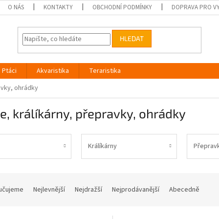
O NÁS
KONTAKTY
OBCHODNÍ PODMÍNKY
DOPRAVA PRO V
HLEDAT
Ptáci
Akvaristika
Teraristika
avky, ohrádky
e, králíkárny, přepravky, ohrádky
Králíkárny
Přeprav
učujeme
Nejlevnější
Nejdražší
Nejprodávanější
Abecedně