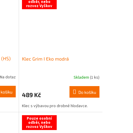
odběr, nebo
rozvoz Vyškov
 (HS)
Klec Grim I Eko modrá
Na dotaz
Skladem
(1 ks)
 košíku
Do košíku
489 Kč
Klec s výbavou pro drobné hlodavce.
Pouze osobní
odběr, nebo
rozvoz Vyškov