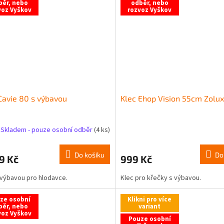
běr, nebo
odběr, nebo
voz Vyškov
rozvoz Vyškov
Cavie 80 s výbavou
Klec Ehop Vision 55cm Zolux
Skladem - pouze osobní odběr
(4 ks)
Do košíku
Do
9 Kč
999 Kč
 výbavou pro hlodavce.
Klec pro křečky s výbavou.
ze osobní
Klikni pro více
běr, nebo
variant
voz Vyškov
Pouze osobní