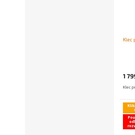
Klec 
1 79
Klec p
Klik
Pou
od
roz