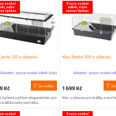
ze osobní
Pouze osobní
běr, nebo
odběr, nebo
voz Vyškov
rozvoz Vyškov
Casita 120 s výbavou
Klec Rabbit 100 s výbavou
Skladem - pouze osobní odběr
(3 ks)
Skladem - pouze osobní o
Do košíku
Do
9 Kč
1 699 Kč
í, bytelná a přitom elegantní klec pro
Klec s výbavou pro králíky a morča
 králíčka nebo morčátko.
ze osobní
Pouze osobní