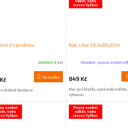
odběr, nebo
rozvoz Vyškov
Grim II s pružinou
Klec Libor 50,5x28x21cm
Skladem
(1 ks)
Skladem - pouze osobní o
Do košíku
849 Kč
 Kč
Klec pro křečky a jiná malá zvířata 
ro drobné hlodavce
výbavou.
ze osobní
Pouze osobní
běr, nebo
odběr, nebo
voz Vyškov
rozvoz Vyškov