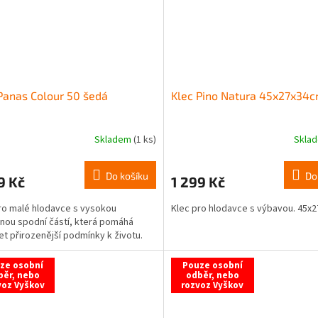
Panas Colour 50 šedá
Klec Pino Natura 45x27x34
Skladem
(1 ks)
Skla
Do košíku
Do
9 Kč
1 299 Kč
ro malé hlodavce s vysokou
Klec pro hlodavce s výbavou. 45x2
nou spodní částí, která pomáhá
et přirozenější podmínky k životu.
ze osobní
Pouze osobní
běr, nebo
odběr, nebo
voz Vyškov
rozvoz Vyškov