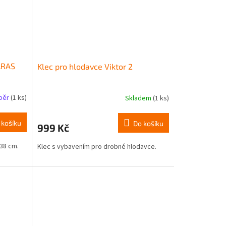
ARAS
Klec pro hlodavce Viktor 2
dběr
(1 ks)
Skladem
(1 ks)
 košíku
Do košíku
999 Kč
38 cm.
Klec s vybavením pro drobné hlodavce.