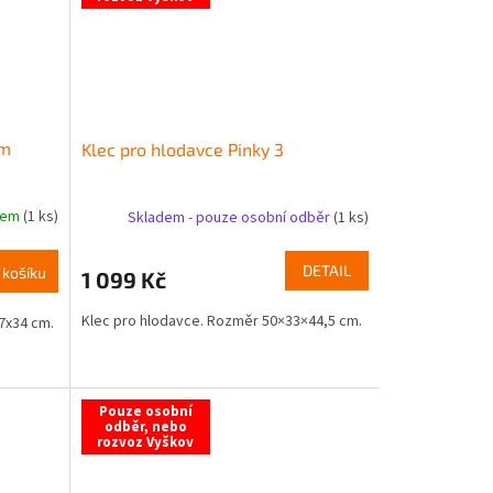
cm
Klec pro hlodavce Pinky 3
dem
(1 ks)
Skladem - pouze osobní odběr
(1 ks)
DETAIL
 košíku
1 099 Kč
Klec pro hlodavce. Rozměr 50×33×44,5 cm.
7x34 cm.
Pouze osobní
odběr, nebo
rozvoz Vyškov