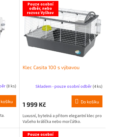
Pouze osobní
odběr, nebo
rozvoz Vyškov
Klec Casita 100 s výbavou
dběr
(8 ks)
Skladem - pouze osobní odběr
(4 ks)
 košíku
Do košíku
1 999 Kč
ta.
Luxusní, bytelná a přitom elegantní klec pro
Vašeho králíčka nebo morčátko.
Pouze osobní