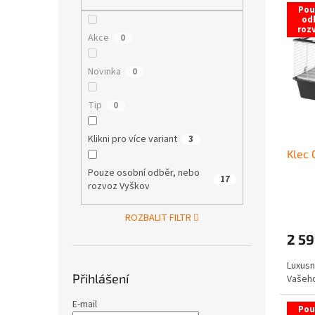
V
n
n
Pou
ý
í
e
od
roz
p
p
l
Akce
0
i
r
s
o
Novinka
0
p
d
r
u
Tip
0
o
k
d
t
Klikni pro více variant
3
u
ů
Klec 
k
t
Pouze osobní odběr, nebo
17
rozvoz Vyškov
ů
ROZBALIT FILTR
2 59
Luxusn
Přihlášení
Vašeho
E-mail
Pou