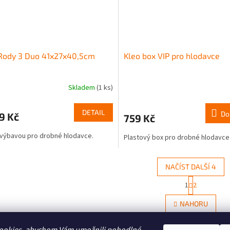
 Rody 3 Duo 41x27x40,5cm
Kleo box VIP pro hlodavce
Skladem
(1 ks)
DETAIL
Do
9 Kč
759 Kč
 výbavou pro drobné hlodavce.
Plastový box pro drobné hlodavce
NAČÍST DALŠÍ 4
S
1
2
O
t
r
v
NAHORU
á
l
n
á
k
d