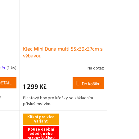
Klec Mini Duna multi 55x39x27cm s
výbavou
dběr
(1 ks)
Na dotaz
DETAIL
Do košíku
1 299 Kč
s
Plastový box pro křečky se základním
příslušenstvím.
Klikni pro více
variant
Pouze osobní
odběr, nebo
rozvoz Vyškov