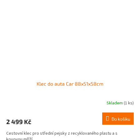
Klec do auta Car 88x51x58cm
Skladem
(1 ks)
Do košíku
2 499 Kč
Cestovní klec pro střední pejsky z recyklovaného plastu a s
kovovou mříží