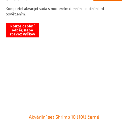
Kompletní akvarijní sada s moderním denním a nočním led
osvětlením.
Pouze osobní
odběr, nebo
rozvoz Vyškov
Akvárijní set Shrimp 10 (10l) černé