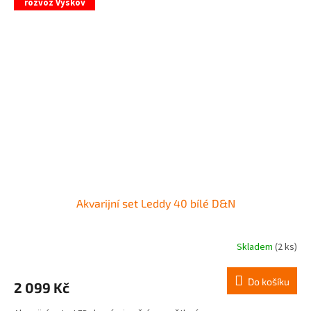
rozvoz Vyškov
Akvarijní set Leddy 40 bílé D&N
Skladem
(2 ks)
Do košíku
2 099 Kč