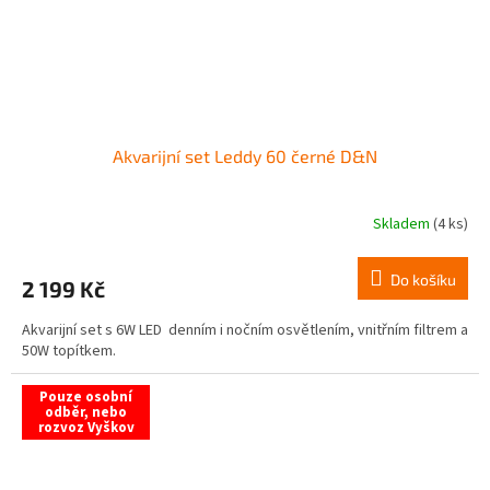
Akvarijní set Leddy 60 černé D&N
Skladem
(4 ks)
Do košíku
2 199 Kč
Akvarijní set s 6W LED denním i nočním osvětlením, vnitřním filtrem a
50W topítkem.
Pouze osobní
odběr, nebo
rozvoz Vyškov