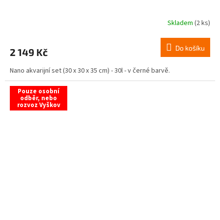
Skladem
(2 ks)
Do košíku
2 149 Kč
Nano akvarijní set (30 x 30 x 35 cm) - 30l - v černé barvě.
Pouze osobní
odběr, nebo
rozvoz Vyškov