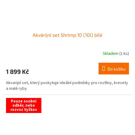
Akvárijní set Shrimp 10 (10l) bílé
Skladem
(1 ks)
Do košíku
1 899 Kč
Akvarijní set, který poskytuje ideální podmínky pro rostliny, krevety
a malé ryby.
Pouze osobní
odběr, nebo
rozvoz Vyškov