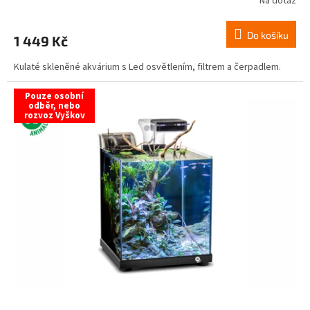
Na dotaz
Do košíku
1 449 Kč
Kulaté skleněné akvárium s Led osvětlením, filtrem a čerpadlem.
Pouze osobní
odběr, nebo
rozvoz Vyškov