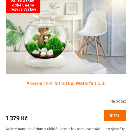
Pouze osobní
k
i
odběr, nebo
rozvoz Vyškov
t
s
ů
p
r
o
d
u
k
t
ů
Akvarijní set Tetra Duo Waterfall 6,8l
Na dotaz
DETAIL
1 379 Kč
Kulaté nano akvárium s uklidňujícím efektem vodopádu – rozjasněte