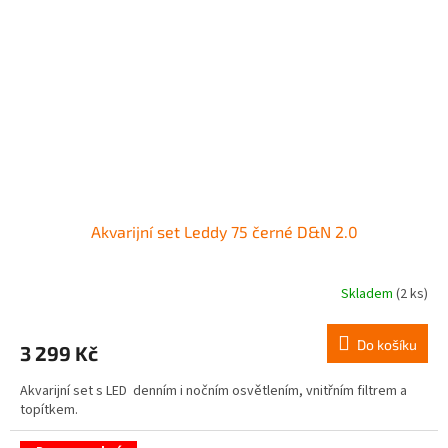
Akvarijní set Leddy 75 černé D&N 2.0
Skladem
(2 ks)
Do košíku
3 299 Kč
Akvarijní set s LED denním i nočním osvětlením, vnitřním filtrem a
topítkem.