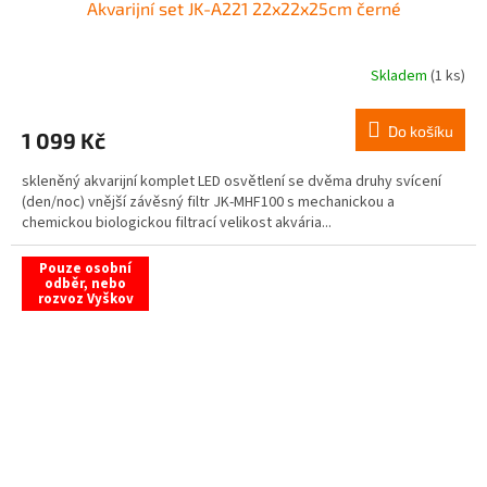
Akvarijní set JK-A221 22x22x25cm černé
Skladem
(1 ks)
Do košíku
1 099 Kč
skleněný akvarijní komplet LED osvětlení se dvěma druhy svícení
(den/noc) vnější závěsný filtr JK-MHF100 s mechanickou a
chemickou biologickou filtrací velikost akvária...
Pouze osobní
odběr, nebo
rozvoz Vyškov