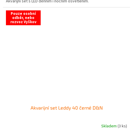
Akvarijní set s LED denním i nočním osvětlením.
Pouze osobní
odběr, nebo
rozvoz Vyškov
Akvarijní set Leddy 40 černé D&N
Skladem
(3 ks)