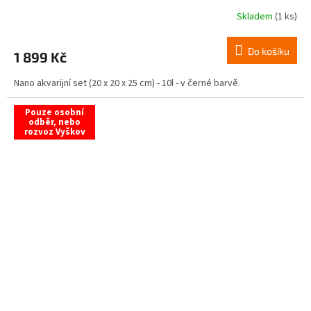
Skladem
(1 ks)
Do košíku
1 899 Kč
Nano akvarijní set (20 x 20 x 25 cm) - 10l - v černé barvě.
Pouze osobní
odběr, nebo
rozvoz Vyškov