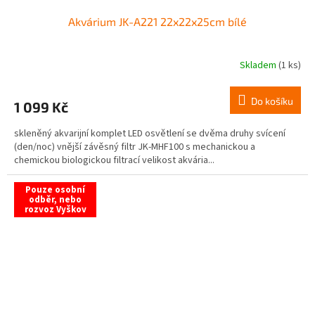
Akvárium JK-A221 22x22x25cm bílé
Skladem
(1 ks)
Do košíku
1 099 Kč
skleněný akvarijní komplet LED osvětlení se dvěma druhy svícení
(den/noc) vnější závěsný filtr JK-MHF100 s mechanickou a
chemickou biologickou filtrací velikost akvária...
Pouze osobní
odběr, nebo
rozvoz Vyškov