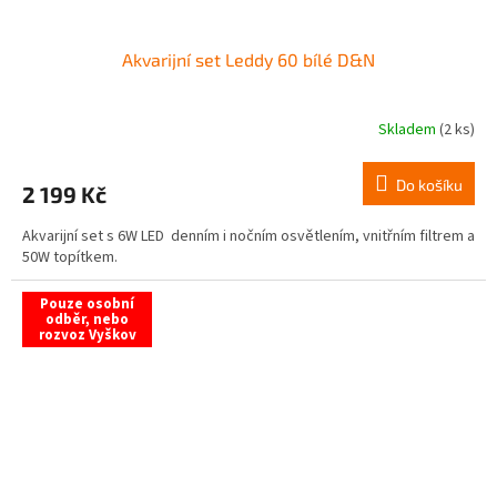
Akvarijní set Leddy 60 bílé D&N
Skladem
(2 ks)
Do košíku
2 199 Kč
Akvarijní set s 6W LED denním i nočním osvětlením, vnitřním filtrem a
50W topítkem.
Pouze osobní
odběr, nebo
rozvoz Vyškov