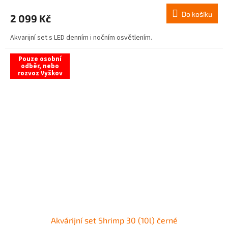
Do košíku
2 099 Kč
Akvarijní set s LED denním i nočním osvětlením.
Pouze osobní
odběr, nebo
rozvoz Vyškov
Akvárijní set Shrimp 30 (10l) černé