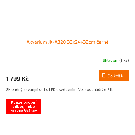
Akvárium JK-A320 32x24x32cm černé
Skladem
(1 ks)
Do košíku
1 799 Kč
Skleněný akvarijní set s LED osvětlením. Velikost nádrže 21l.
Pouze osobní
odběr, nebo
rozvoz Vyškov