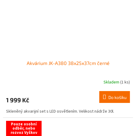
Akvárium JK-A380 38x25x37cm černé
Skladem
(1 ks)
Do košíku
1 999 Kč
Skleněný akvarijní set s LED osvětlením. Velikost nádrže 30l.
Pouze osobní
odběr, nebo
rozvoz Vyškov