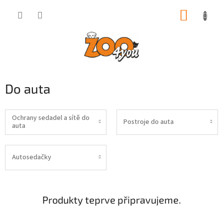
Přejít
NÁKUP
na
obsah
KOŠÍK
Do auta
Ochrany sedadel a sítě do
Postroje do auta
auta
Autosedačky
Produkty teprve připravujeme.