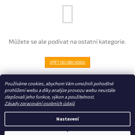
Můžete se ale podívat na ostatní kategorie.
ZPĚT DO OBCHODU
Z
Používáme cookies, abychom Vám umožnili pohodlné
á
prohlížení webu a díky analýze provozu webu neustále
Zboží.cz
Heureka.cz
p
zlepšovali jeho funkce, výkon a použitelnost.
a
Zásady zpracování osobních údajů
t
í
Nastavení
Vytvořil Shoptet