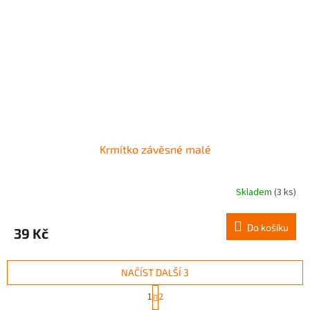
Krmítko závěsné malé
Skladem
(3 ks)
Do košíku
39 Kč
NAČÍST DALŠÍ 3
S
1
2
t
O