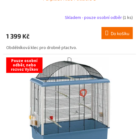
Skladem - pouze osobní odběr
(1 ks)
Do košíku
1 399 Kč
Obdélníková klec pro drobné ptactvo.
Pouze osobní
odběr, nebo
rozvoz Vyškov