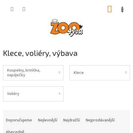
Přejít
NÁKUP
na
obsah
KOŠÍK
Klece, voliéry, výbava
Koupelny, krmítka,
Klece
napáječky
Voliéry
Ř
a
Doporučujeme
Nejlevnější
Nejdražší
Nejprodávanější
z
e
Abecedně