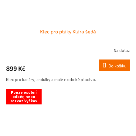
Klec pro ptáky Klára šedá
Na dotaz
Do košíku
899 Kč
Klec pro kanáry, andulky a malé exotické ptactvo.
Pouze osobní
odběr, nebo
rozvoz Vyškov