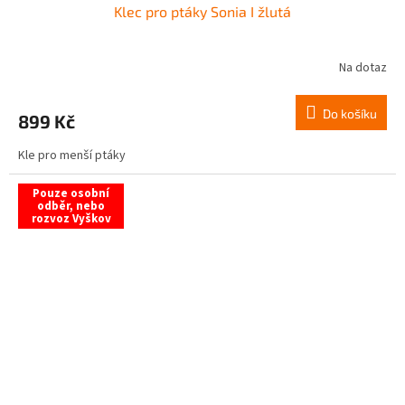
Klec pro ptáky Sonia I žlutá
Na dotaz
Do košíku
899 Kč
Kle pro menší ptáky
Pouze osobní
odběr, nebo
rozvoz Vyškov