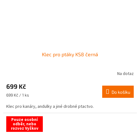
Klec pro ptáky KS8 černá
Na dotaz
699 Kč
Do košíku
Měrná
699 Kč / 1 ks
cena:
Klec pro kanáry, andulky a jiné drobné ptactvo.
Pouze osobní
odběr, nebo
rozvoz Vyškov