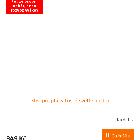
Pouze osobní
odběr, nebo
rozvoz Vyškov
Klec pro ptáky Lusi 2 světle modrá
Na dotaz
Do košíku
849 Kč