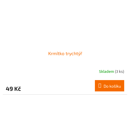
Krmítko trychtýř
Skladem
(3 ks)
Do košíku
49 Kč