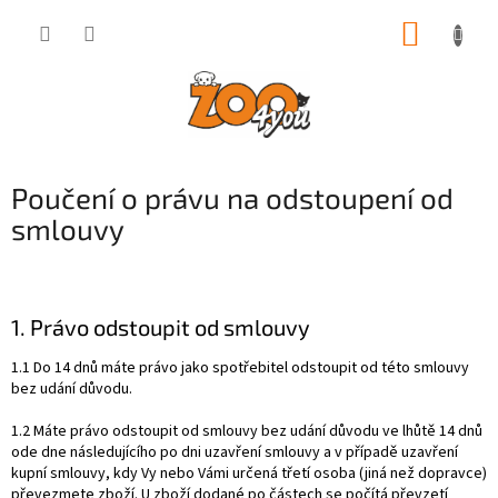
Přejít
NÁKUP
na
obsah
KOŠÍK
Poučení o právu na odstoupení od
smlouvy
1. Právo odstoupit od smlouvy
1.1 Do 14 dnů máte právo jako spotřebitel odstoupit od této smlouvy
bez udání důvodu.
1.2 Máte právo odstoupit od smlouvy bez udání důvodu ve lhůtě 14 dnů
ode dne následujícího po dni uzavření smlouvy a v případě uzavření
kupní smlouvy, kdy Vy nebo Vámi určená třetí osoba (jiná než dopravce)
převezmete zboží. U zboží dodané po částech se počítá převzetí