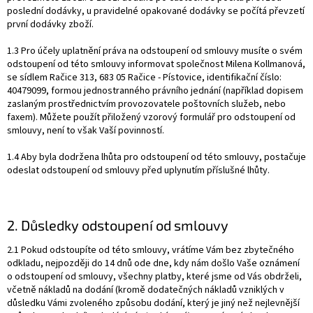
poslední dodávky, u pravidelné opakované dodávky se počítá převzetí
první dodávky zboží.
1.3 Pro účely uplatnění práva na odstoupení od smlouvy musíte o svém
odstoupení od této smlouvy informovat společnost Milena Kollmanová,
se sídlem Račice 313, 683 05 Račice - Pístovice, identifikační číslo:
40479099, formou jednostranného právního jednání (například dopisem
zaslaným prostřednictvím provozovatele poštovních služeb, nebo
faxem). Můžete použít přiložený vzorový formulář pro odstoupení od
smlouvy, není to však Vaší povinností.
1.4 Aby byla dodržena lhůta pro odstoupení od této smlouvy, postačuje
odeslat odstoupení od smlouvy před uplynutím příslušné lhůty.
2. Důsledky odstoupení od smlouvy
2.1 Pokud odstoupíte od této smlouvy, vrátíme Vám bez zbytečného
odkladu, nejpozději do 14 dnů ode dne, kdy nám došlo Vaše oznámení
o odstoupení od smlouvy, všechny platby, které jsme od Vás obdrželi,
včetně nákladů na dodání (kromě dodatečných nákladů vzniklých v
důsledku Vámi zvoleného způsobu dodání, který je jiný než nejlevnější