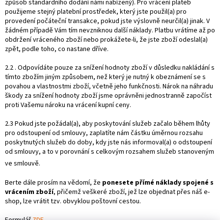
způsob standardního dodání námi nabízený). Pro vrácení plateb
použijeme stejný platební prostředek, který jste použil(a) pro
provedení počáteční transakce, pokud jste výslovně neurčil(a) jinak. V
žádném případě Vám tím nevzniknou další náklady. Platbu vrátíme až po
obdržení vráceného zboží nebo prokážete-li, že jste zboží odeslal(a)
zpět, podle toho, co nastane dříve.
2.2 . Odpovídáte pouze za snížení hodnoty zboží v důsledku nakládání s
tímto zbožím jiným způsobem, než který je nutný k obeznámení se s
povahou a vlastnostmi zboží, včetně jeho funkčnosti. Nárok na náhradu
škody za snížení hodnoty zboží jsme oprávněni jednostranně započíst
proti Vašemu nároku na vrácení kupní ceny.
2.3 Pokud jste požádal(a), aby poskytování služeb začalo během lhůty
pro odstoupení od smlouvy, zaplatíte nám částku úměrnou rozsahu
poskytnutých služeb do doby, kdy jste nás informoval(a) o odstoupení
od smlouvy, a to v porovnání s celkovým rozsahem služeb stanoveným
ve smlouvě.
Berte dále prosím na vědomí, že
ponesete přímé náklady spojené s
vrácením zboží
, přičemž veškeré zboží, jež lze objednat přes náš e-
shop, lze vrátit tzv. obvyklou poštovní cestou.