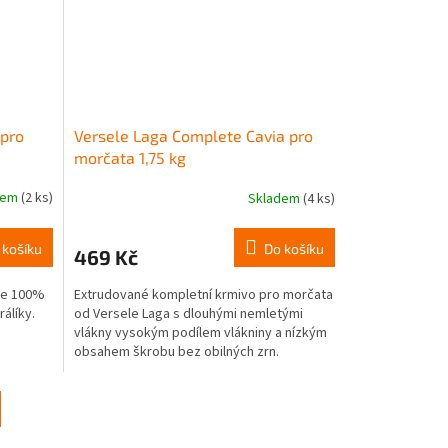
 pro
Versele Laga Complete Cavia pro
morčata 1,75 kg
dem
(2 ks)
Skladem
(4 ks)
 košíku
Do košíku
469 Kč
 je 100%
Extrudované kompletní krmivo pro morčata
álíky.
od Versele Laga s dlouhými nemletými
vlákny vysokým podílem vlákniny a nízkým
obsahem škrobu bez obilných zrn.