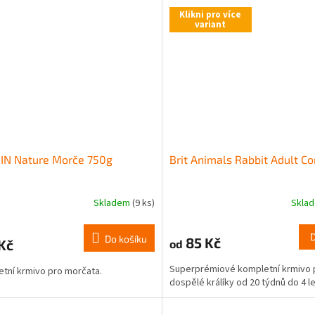
Klikni pro více
variant
IN Nature Morče 750g
Brit Animals Rabbit Adult C
Skladem
(9 ks)
Skla
Do košíku
85 Kč
Kč
od
Superprémiové kompletní krmivo 
tní krmivo pro morčata.
dospělé králíky od 20 týdnů do 4 le