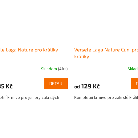
le Laga Nature pro králíky
Versele Laga Nature Cuni pr
r
králíky
Skladem
(4 ks)
Skla
DETAIL
5 Kč
129 Kč
od
tní krmivo pro juniory zakrslých
Kompletní krmivo pro zakrslé králí
.