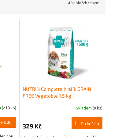
48
položek celkem
NUTRIN Complete Králík GRAIN
FREE Vegetable 1,5 kg
m
(>10 ks)
Skladem
(8 ks)
DETAIL
Do košíku
329 Kč
leninou.