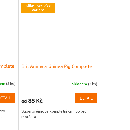
Klikni pro více
variant
omplete
Brit Animals Guinea Pig Complete
dem
(3 ks)
Skladem
(2 ks)
DETAIL
DETAIL
85 Kč
od
pro
Superprémiové kompletní krmivo pro
t.
morčata.