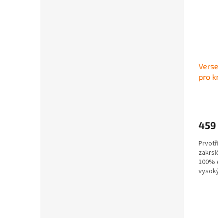
Verse
pro k
459
Prvotř
zakrsl
100% e
vysoký
mladé k