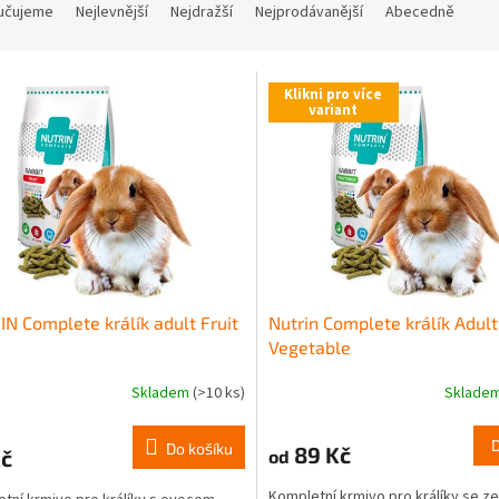
učujeme
Nejlevnější
Nejdražší
Nejprodávanější
Abecedně
Klikni pro více
variant
N Complete králík adult Fruit
Nutrin Complete králík Adult
Vegetable
Skladem
(>10 ks)
Sklade
Do košíku
89 Kč
Kč
od
Kompletní krmivo pro králíky se ze