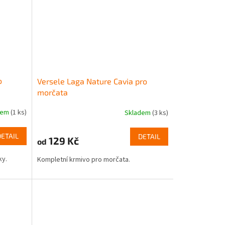
o
Versele Laga Nature Cavia pro
morčata
dem
(1 ks)
Skladem
(3 ks)
DETAIL
DETAIL
129 Kč
od
ky.
Kompletní krmivo pro morčata.