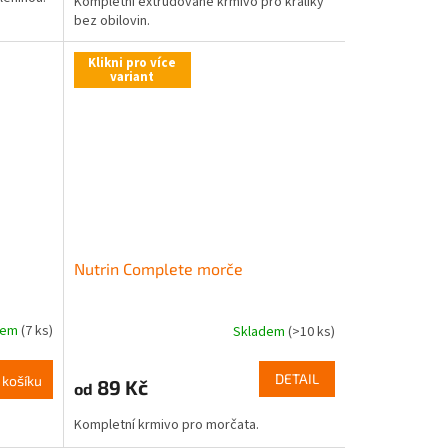
Kompletní extrudované krmivo pro králíky
bez obilovin.
Klikni pro více
variant
Nutrin Complete morče
dem
(7 ks)
Skladem
(>10 ks)
DETAIL
 košíku
89 Kč
od
Kompletní krmivo pro morčata.