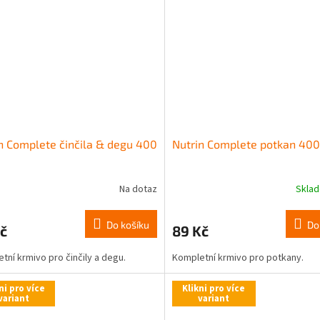
n Complete činčila & degu 400
Nutrin Complete potkan 400
Na dotaz
Skla
Do košíku
Do
č
89 Kč
tní krmivo pro činčily a degu.
Kompletní krmivo pro potkany.
ni pro více
Klikni pro více
variant
variant