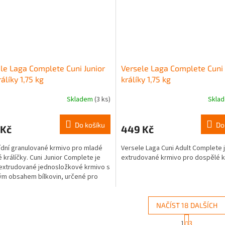
le Laga Complete Cuni Junior
Versele Laga Complete Cuni
rálíky 1,75 kg
králíky 1,75 kg
Skladem
(3 ks)
Skla
Do košíku
Do
 Kč
449 Kč
ídní granulované krmivo pro mladé
Versele Laga Cuni Adult Complete
é králíčky. Cuni Junior Complete je
extrudované krmivo pro dospělé kr
xtrudované jednosložkové krmivo s
m obsahem bílkovin, určené pro
rálíky do 6...
NAČÍST 18 DALŠÍCH
S
1
3