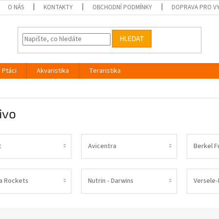
O NÁS
KONTAKTY
OBCHODNÍ PODMÍNKY
DOPRAVA PRO V
HLEDAT
Ptáci
Akvaristika
Teraristika
ivo
t
Avicentra
Berkel F
ra Rockets
Nutrin - Darwins
Versele-