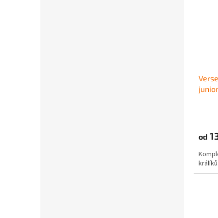
Verse
junio
13
od
Komple
králíků