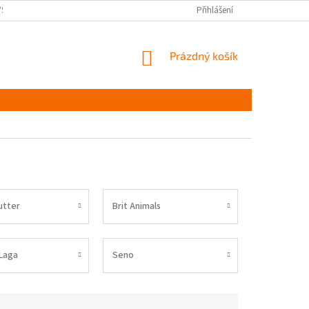
YŠKOV
DOPRAVA A PLATBA ČR
NAPIŠTE NÁM
Přihlášení
PODMÍNKY OCHR
NÁKUPNÍ
Prázdný košík
KOŠÍK
utter
Brit Animals
Laga
Seno