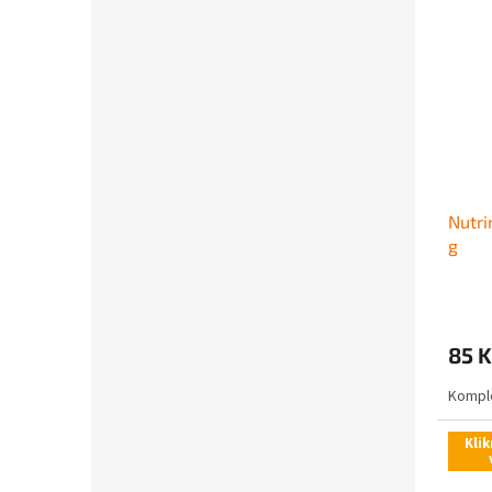
Nutri
g
85 K
Komple
Klik