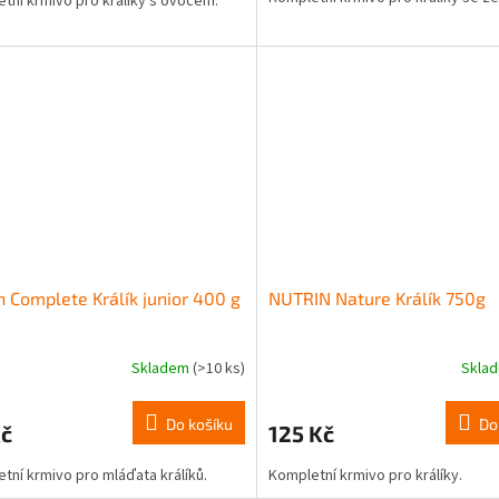
tní krmivo pro králíky s ovocem.
n Complete Králík junior 400 g
NUTRIN Nature Králík 750g
Skladem
(>10 ks)
Skla
Do košíku
Do
Kč
125 Kč
tní krmivo pro mláďata králíků.
Kompletní krmivo pro králíky.