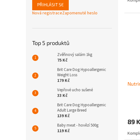
Komple
PŘIHLÁSIT SE
Nová registrace
Zapomenuté heslo
Top 5 produktů
Zvěřinový salám 1kg
75 Kč
Brit Care Dog Hypoallergenic
Weight Loss
179 Kč
Nutri
Vepřové ucho sušené
33 Kč
Brit Care Dog Hypoallergenic
Adult Large Breed
139 Kč
89 
Baby meat - hovězí 500g
119 Kč
Komple