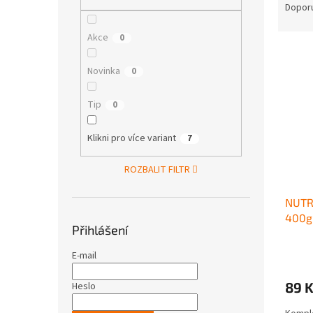
n
a
Dopor
e
z
l
e
Akce
0
V
n
ý
í
Novinka
0
p
p
i
r
Tip
0
s
o
p
d
Klikni pro více variant
7
r
u
o
k
ROZBALIT FILTR
d
t
u
ů
NUTRI
k
400g
t
Přihlášení
ů
E-mail
89 
Heslo