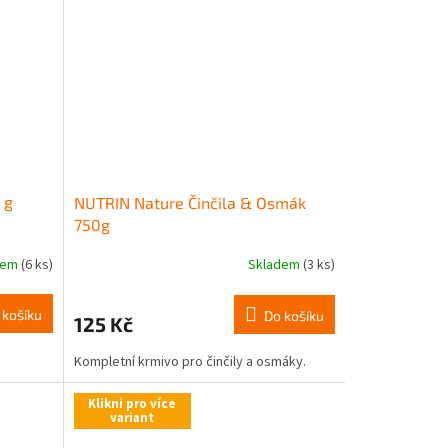
 g
NUTRIN Nature Činčila & Osmák
750g
dem
(6 ks)
Skladem
(3 ks)
 košíku
Do košíku
125 Kč
Kompletní krmivo pro činčily a osmáky.
Klikni pro více
variant