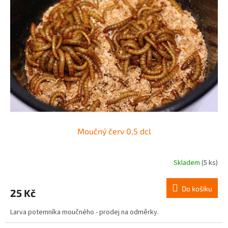
Moučný červ 0,5 dcl
Skladem
(5 ks)
Do košíku
25 Kč
Larva potemníka moučného - prodej na odměrky.