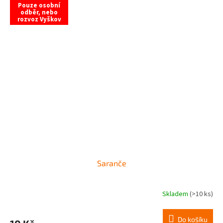
Pouze osobní
odběr, nebo
rozvoz Vyškov
Saranče
Skladem
(>10 ks)
Do košíku