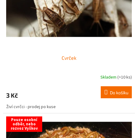
Cvrček
Skladem
(>10 ks)
Do košíku
3 Kč
Živí cvrčci - prodej po kuse
Pouze osobní
odběr, nebo
rozvoz Vyškov