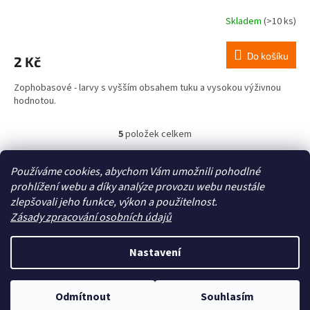
Skladem
(>10 ks)
Do košíku
2 Kč
Zophobasové - larvy s vyšším obsahem tuku a vysokou výživnou
hodnotou.
5
položek celkem
O
v
l
Z
Používáme cookies, abychom Vám umožnili pohodlné
á
á
prohlížení webu a díky analýze provozu webu neustále
Zboží.cz
Heureka.cz
d
p
zlepšovali jeho funkce, výkon a použitelnost.
a
a
Zásady zpracování osobních údajů
c
t
í
í
p
Nastavení
Vytvořil Shoptet
r
v
k
Odmítnout
Souhlasím
y
Copyright 2026
Zoo4you
. Všechna práva vyhrazena.