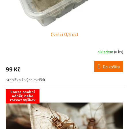
k
t
ů
Cvrčci 0,5 dcl
Skladem
(8 ks)
Do košíku
99 Kč
Krabička živých cvrčků
Pouze osobní
odběr, nebo
rozvoz Vyškov