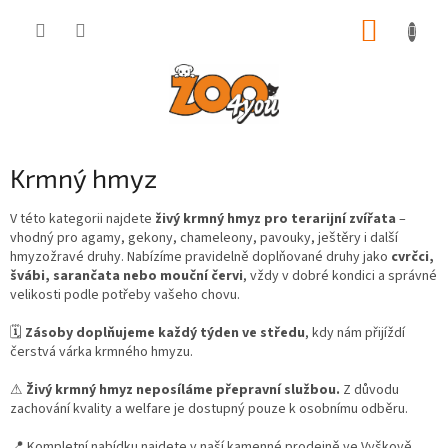
Přejít
NÁKUP
na
obsah
KOŠÍK
Krmný hmyz
V této kategorii najdete
živý krmný hmyz pro terarijní zvířata
–
vhodný pro agamy, gekony, chameleony, pavouky, ještěry i další
hmyzožravé druhy. Nabízíme pravidelně doplňované druhy jako
cvrčci,
švábi, sarančata nebo mouční červi
, vždy v dobré kondici a správné
velikosti podle potřeby vašeho chovu.
🗓
Zásoby doplňujeme každý týden ve středu
, kdy nám přijíždí
čerstvá várka krmného hmyzu.
⚠
Živý krmný hmyz neposíláme přepravní službou.
Z důvodu
zachování kvality a welfare je dostupný pouze k osobnímu odběru.
📍 Kompletní nabídku najdete v naší kamenné prodejně ve Vyškově,