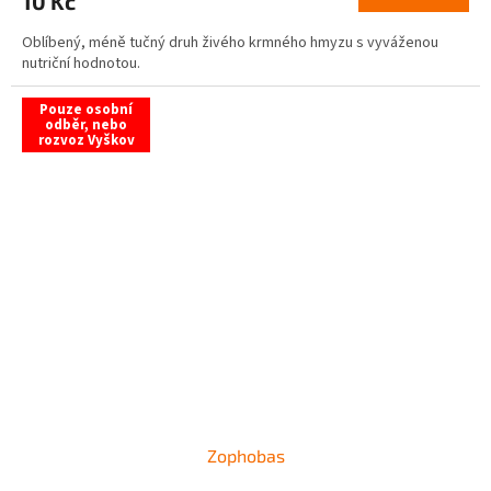
10 Kč
Oblíbený, méně tučný druh živého krmného hmyzu s vyváženou
nutriční hodnotou.
Pouze osobní
odběr, nebo
rozvoz Vyškov
Zophobas