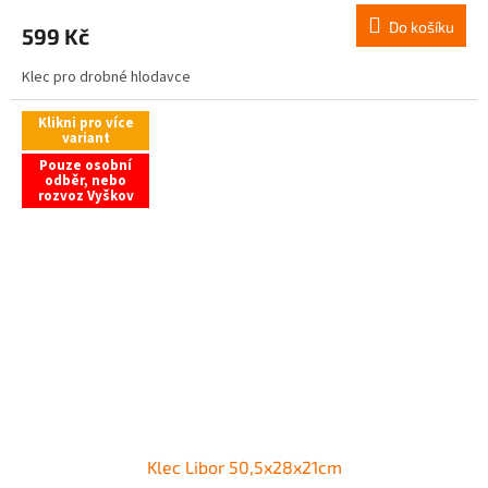
Do košíku
599 Kč
Klec pro drobné hlodavce
Klikni pro více
variant
Pouze osobní
odběr, nebo
rozvoz Vyškov
Klec Libor 50,5x28x21cm