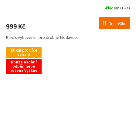
Skladem
(1 ks)
Do košíku
999 Kč
Klec s vybavením pro drobné hlodavce.
Klikni pro více
variant
Pouze osobní
odběr, nebo
rozvoz Vyškov