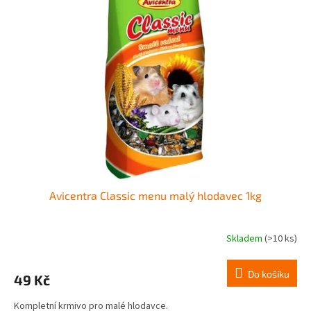
k
i
t
s
ů
p
r
o
d
u
k
t
ů
Avicentra Classic menu malý hlodavec 1kg
Skladem
(>10 ks)
Do košíku
49 Kč
Kompletní krmivo pro malé hlodavce.