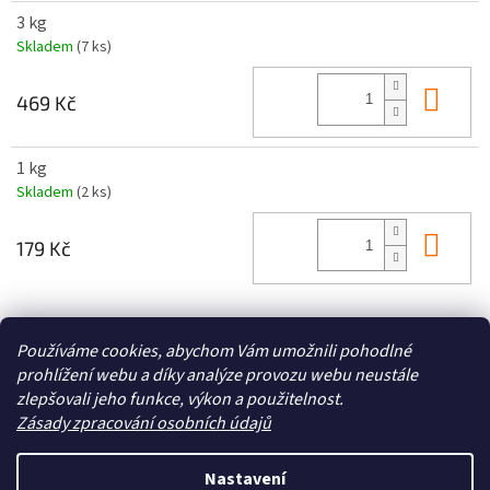
3 kg
Skladem
(7 ks)
Do 
469 Kč
1 kg
Skladem
(2 ks)
Do 
179 Kč
Z
Používáme cookies, abychom Vám umožnili pohodlné
á
prohlížení webu a díky analýze provozu webu neustále
Zboží.cz
Heureka.cz
p
zlepšovali jeho funkce, výkon a použitelnost.
a
Zásady zpracování osobních údajů
t
í
Nastavení
Vytvořil Shoptet