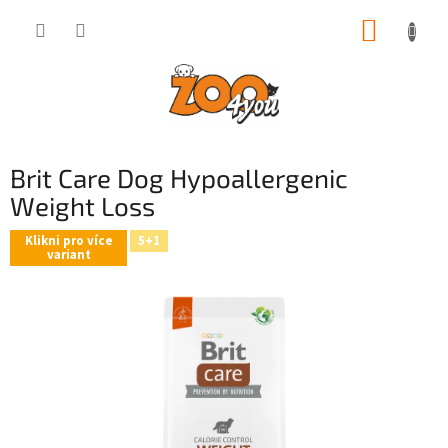
Přejít
NÁKUP
na
obsah
KOŠÍK
Brit Care Dog Hypoallergenic
Weight Loss
Klikni pro více
5+1
variant