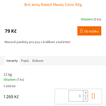
Brit Jerky Rabbit Meaty Coins 80g
Skladem
(5 ks)
79 Kč
Do košíku
Masové pamlsky pro psy s králíkem a kuřetem
Varianty
Popis
Diskuze
12 kg
Skladem
(7 ks)
1 399 Kč
Do 
1 269 Kč