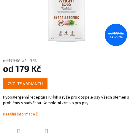
od 179 Kč
až –9 %
od 179 Kč
až –9 %
od
179 Kč
Měrná
ZVOLTE VARIANTU
cena:
Hypoalergenní receptura Králík a rýže pro dospělé psy všech plemen s
problémy s nadváhou. Kompletní krmivo pro psy.
Detailní informace