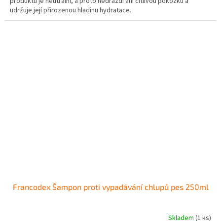
produktu je neutrální, a proto nedráždí ani citlivou pokožku a
udržuje její přirozenou hladinu hydratace.
Francodex Šampon proti vypadávání chlupů pes 250ml
Skladem
(1 ks)