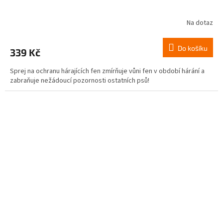
Na dotaz
Do košíku
339 Kč
Sprej na ochranu hárajících fen zmírňuje vůni fen v období hárání a
zabraňuje nežádoucí pozornosti ostatních psů!