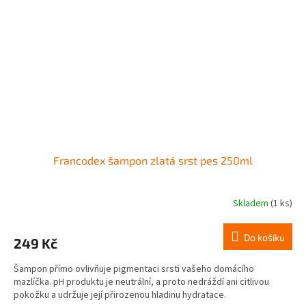
Francodex šampon zlatá srst pes 250ml
Skladem
(1 ks)
Do košíku
249 Kč
Šampon přímo ovlivňuje pigmentaci srsti vašeho domácího
mazlíčka. pH produktu je neutrální, a proto nedráždí ani citlivou
pokožku a udržuje její přirozenou hladinu hydratace.