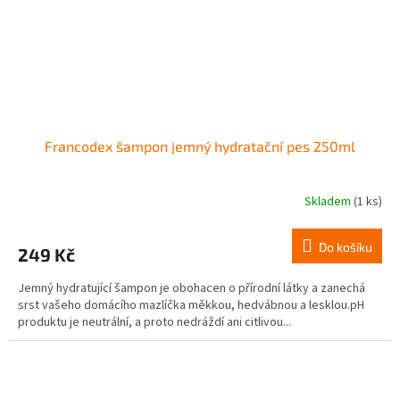
Francodex šampon jemný hydratační pes 250ml
Skladem
(1 ks)
Do košíku
249 Kč
Jemný hydratující šampon je obohacen o přírodní látky a zanechá
srst vašeho domácího mazlíčka měkkou, hedvábnou a lesklou.pH
produktu je neutrální, a proto nedráždí ani citlivou...