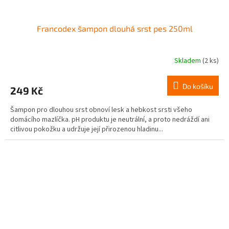
Francodex šampon dlouhá srst pes 250ml
Skladem
(2 ks)
Do košíku
249 Kč
Šampon pro dlouhou srst obnoví lesk a hebkost srsti všeho
domácího mazlíčka. pH produktu je neutrální, a proto nedráždí ani
citlivou pokožku a udržuje její přirozenou hladinu...