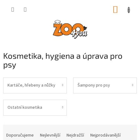
Přejít
NÁKUP
na
obsah
KOŠÍK
Kosmetika, hygiena a úprava pro
psy
Kartáče, hřebeny a nůžky
Šampony pro psy
Ostatní kosmetika
Ř
a
Doporučujeme
Nejlevnější
Nejdražší
Nejprodávanější