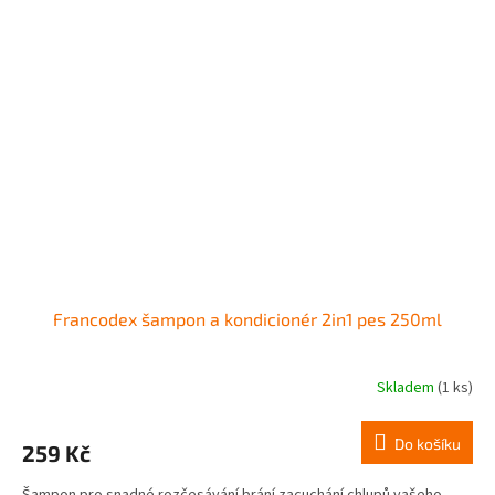
Francodex šampon a kondicionér 2in1 pes 250ml
Skladem
(1 ks)
Do košíku
259 Kč
Šampon pro snadné rozčesávání brání zacuchání chlupů vašeho