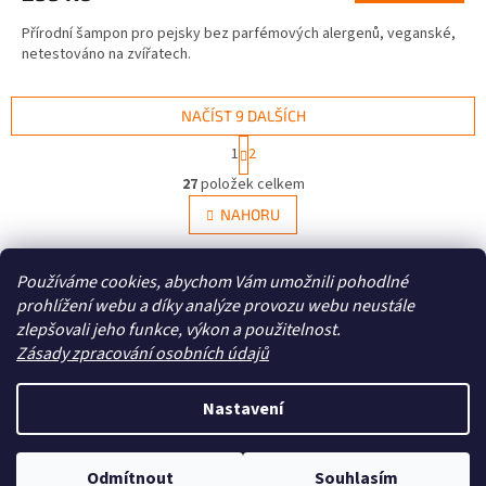
Přírodní šampon pro pejsky bez parfémových alergenů, veganské,
netestováno na zvířatech.
NAČÍST 9 DALŠÍCH
S
1
2
t
O
r
27
položek celkem
v
á
l
NAHORU
n
á
k
d
o
v
Z
a
Používáme cookies, abychom Vám umožnili pohodlné
á
c
á
prohlížení webu a díky analýze provozu webu neustále
Zboží.cz
Heureka.cz
n
í
p
í
zlepšovali jeho funkce, výkon a použitelnost.
p
a
Zásady zpracování osobních údajů
r
t
v
í
k
Nastavení
Vytvořil Shoptet
y
v
ý
Odmítnout
Souhlasím
Copyright 2026
Zoo4you
. Všechna práva vyhrazena.
p