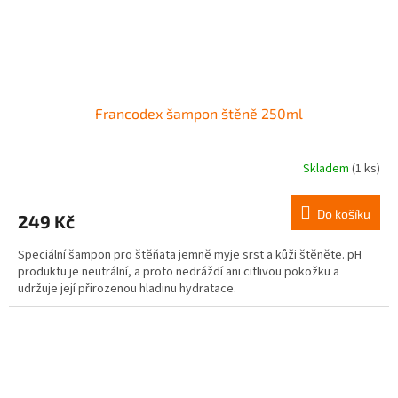
Francodex šampon štěně 250ml
Skladem
(1 ks)
Do košíku
249 Kč
Speciální šampon pro štěňata jemně myje srst a kůži štěněte. pH
produktu je neutrální, a proto nedráždí ani citlivou pokožku a
udržuje její přirozenou hladinu hydratace.