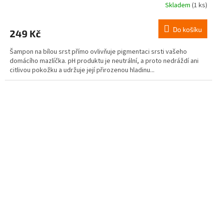
Skladem
(1 ks)
Do košíku
249 Kč
Šampon na bílou srst přímo ovlivňuje pigmentaci srsti vašeho
domácího mazlíčka. pH produktu je neutrální, a proto nedráždí ani
citlivou pokožku a udržuje její přirozenou hladinu...