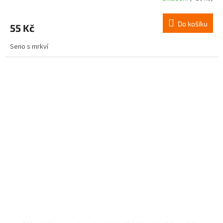
Do košíku
55 Kč
Seno s mrkví