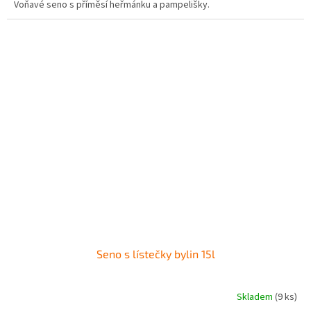
Voňavé seno s příměsí heřmánku a pampelišky.
Seno s lístečky bylin 15l
Skladem
(9 ks)