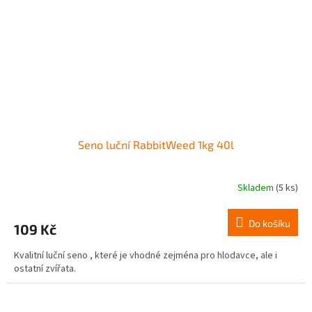
Seno luční RabbitWeed 1kg 40l
Skladem
(5 ks)
Do košíku
109 Kč
Kvalitní luční seno , které je vhodné zejména pro hlodavce, ale i
ostatní zvířata.