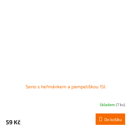
Seno s heřmánkem a pampeliškou 15l
Skladem
(7 ks)
Do košíku
59 Kč