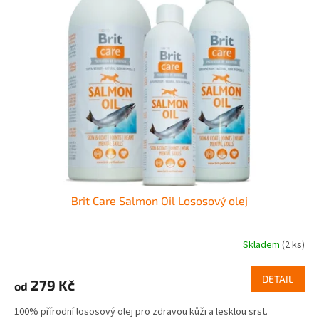
k
i
t
s
ů
p
r
o
d
u
k
t
ů
Brit Care Salmon Oil Lososový olej
Skladem
(2 ks)
DETAIL
279 Kč
od
100% přírodní lososový olej pro zdravou kůži a lesklou srst.