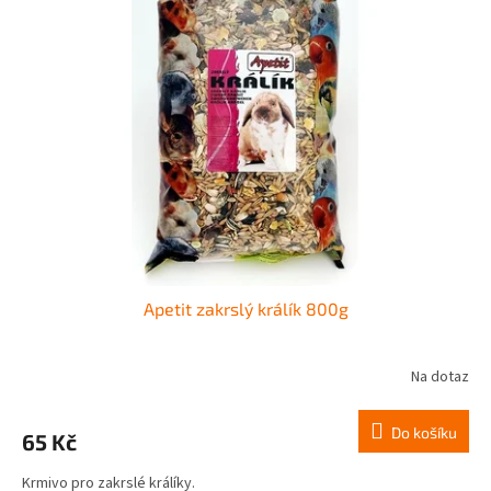
k
i
t
s
ů
p
r
o
d
u
k
t
ů
Apetit zakrslý králík 800g
Na dotaz
Do košíku
65 Kč
Krmivo pro zakrslé králíky.