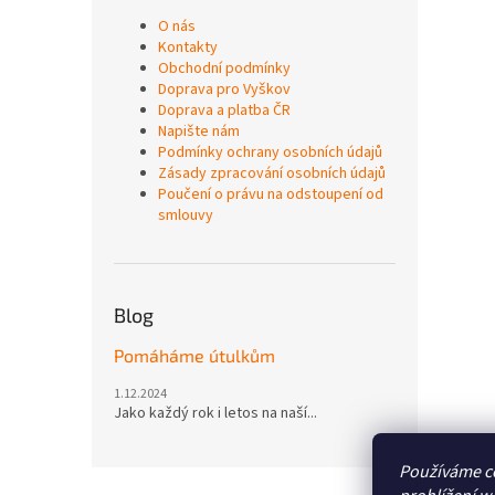
O nás
Kontakty
Obchodní podmínky
Doprava pro Vyškov
Doprava a platba ČR
Napište nám
Podmínky ochrany osobních údajů
Zásady zpracování osobních údajů
Poučení o právu na odstoupení od
smlouvy
Blog
Pomáháme útulkům
1.12.2024
Jako každý rok i letos na naší...
Používáme c
Z