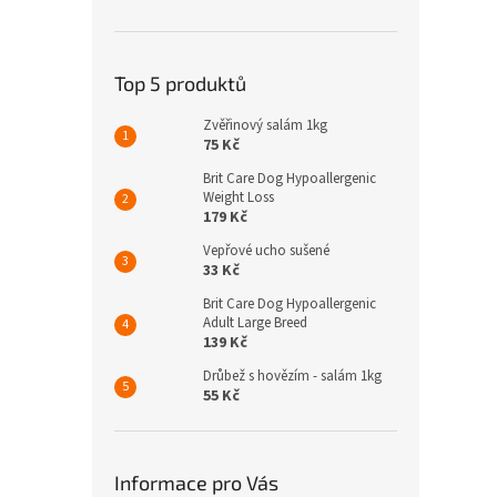
n
e
l
Top 5 produktů
Zvěřinový salám 1kg
75 Kč
Brit Care Dog Hypoallergenic
Weight Loss
179 Kč
Vepřové ucho sušené
33 Kč
Brit Care Dog Hypoallergenic
Adult Large Breed
139 Kč
Drůbež s hovězím - salám 1kg
55 Kč
Informace pro Vás