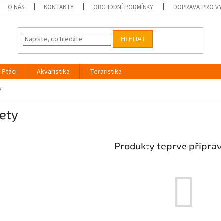
O NÁS
KONTAKTY
OBCHODNÍ PODMÍNKY
DOPRAVA PRO V
HLEDAT
Ptáci
Akvaristika
Teraristika
y
ety
Produkty teprve připra