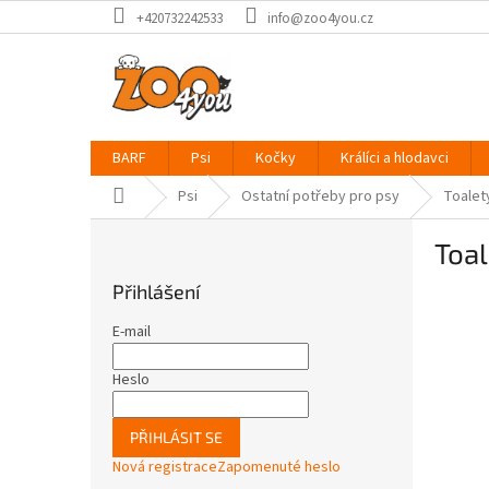
Přejít
+420732242533
info@zoo4you.cz
na
obsah
BARF
Psi
Kočky
Králíci a hlodavci
Domů
Psi
Ostatní potřeby pro psy
Toalet
P
Toal
o
s
Přihlášení
t
r
E-mail
a
n
Heslo
n
í
PŘIHLÁSIT SE
p
Nová registrace
Zapomenuté heslo
a