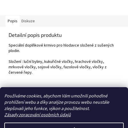
Popis
Diskuze
Detailní popis produktu
Speciální doplňkové krmivo pro hlodavce složené z sušených
plodin.
Složení : luční byliny, kukuřičné vločky, hrachové vločky,
mrkvové vločky, sojové vločky, fazolové vločky, vločky z
červené řepy.
Z
Používáme cookies, abychom Vám umožnili pohodlné
á
prohlížení webu a díky analýze provozu webu neustále
Zboží.cz
Heureka.cz
p
zlepšovali jeho funkce, výkon a použitelnost.
a
Zásady zpracování osobních údajů
t
í