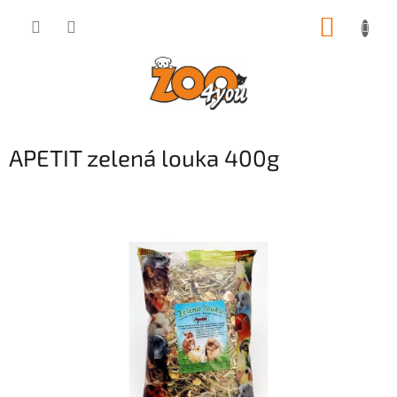
Přejít
NÁKUP
na
obsah
KOŠÍK
APETIT zelená louka 400g