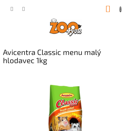
Přejít
NÁKUP
na
obsah
KOŠÍK
Avicentra Classic menu malý
hlodavec 1kg