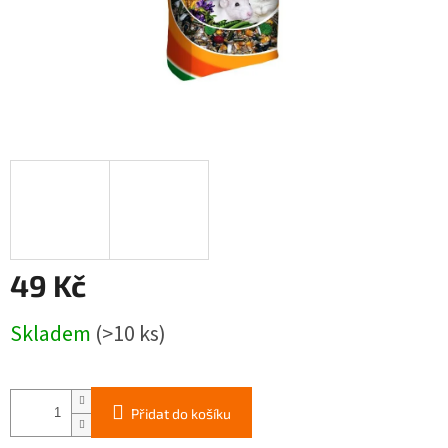
49 Kč
Měrná
Skladem
(>10 ks)
cena:
Přidat do košíku