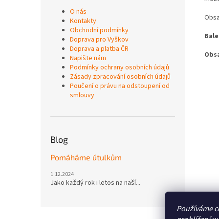
O nás
Obsa
Kontakty
Obchodní podmínky
Bale
Doprava pro Vyškov
Doprava a platba ČR
Obsa
Napište nám
Podmínky ochrany osobních údajů
Zásady zpracování osobních údajů
Poučení o právu na odstoupení od
smlouvy
Blog
Pomáháme útulkům
1.12.2024
Jako každý rok i letos na naší...
Používáme c
Z