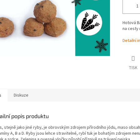
Hotová BA
na cesty 
Detailní 
TISK
s
Diskuze
ailní popis produktu
s, stejně jako jiné ryby, je obrovským zdrojem přírodního jódu, maso obsah
amíny A, B a D. Ryby jsou lehce stravitelné, rybí tuk je bohatým zdrojem n
k a srdce. Zelenina a ovesné vločky působí příznivě na trávení pejska.