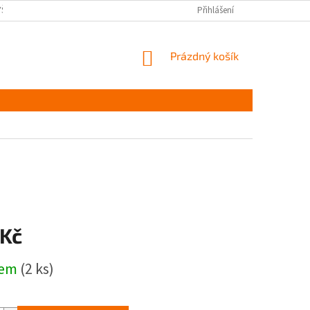
YŠKOV
DOPRAVA A PLATBA ČR
NAPIŠTE NÁM
Přihlášení
PODMÍNKY OCHR
NÁKUPNÍ
Prázdný košík
KOŠÍK
 Kč
dem
(2 ks)