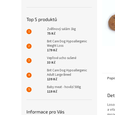
n
e
l
Top 5 produktů
Zvěřinový salám 1kg
75 Kč
Brit Care Dog Hypoallergenic
Weight Loss
179 Kč
Vepřové ucho sušené
33 Kč
Brit Care Dog Hypoallergenic
Adult Large Breed
Popi
139 Kč
Baby meat - hovězí 500g
119 Kč
Det
Loso
a vit
Informace pro Vás
moze