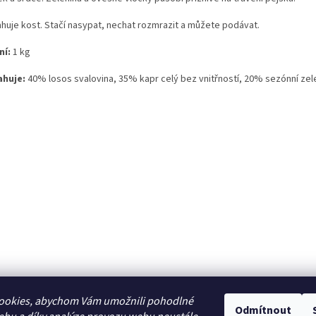
huje kost. Stačí nasypat, nechat rozmrazit a můžete podávat.
ní:
1 kg
huje:
40% losos svalovina, 35% kapr celý bez vnitřností, 20% sezónní ze
ookies, abychom Vám umožnili pohodlné
Odmítnout