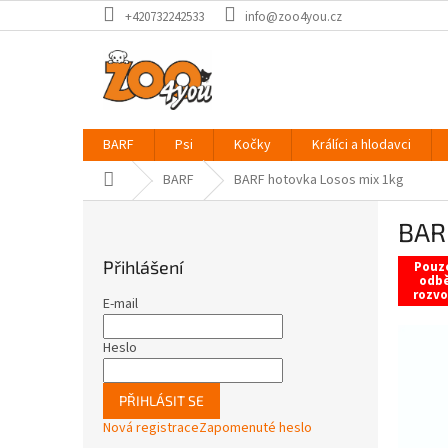
Přejít
+420732242533
info@zoo4you.cz
na
obsah
BARF
Psi
Kočky
Králíci a hlodavci
Domů
BARF
BARF hotovka Losos mix 1kg
P
BAR
o
s
Přihlášení
Pouz
t
odbě
rozvo
r
E-mail
a
n
Heslo
n
í
PŘIHLÁSIT SE
p
Nová registrace
Zapomenuté heslo
a