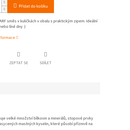
Přidat do košíku
RF směs v kuličkách v obalu s praktickým zipem. Ideální
nebo líné dny :)
informace
ZEPTAT SE
SDÍLET
uje velké množství bílkovin a minerálů, stopové prvky
enasycených mastných kyselin, které působí příznivě na