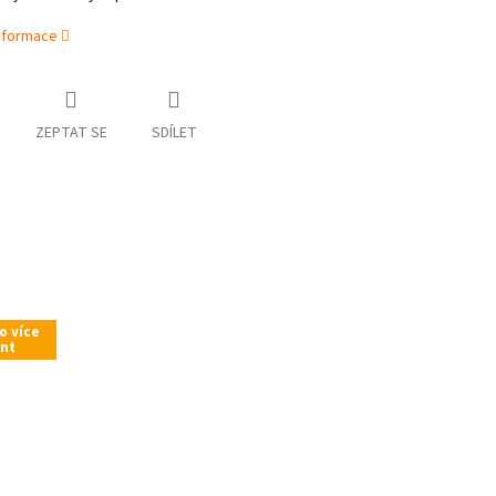
informace
ZEPTAT SE
SDÍLET
ro více
ant