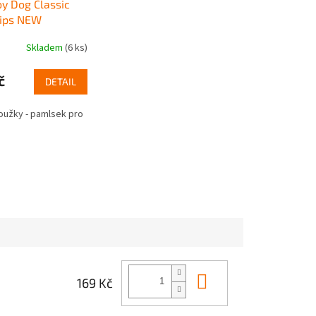
oy Dog Classic
rips NEW
Skladem
(6 ks)
č
DETAIL
oužky - pamlsek pro
Do košíku
169 Kč