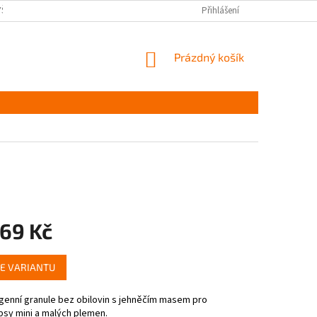
YŠKOV
DOPRAVA A PLATBA ČR
NAPIŠTE NÁM
Přihlášení
PODMÍNKY OCHR
NÁKUPNÍ
Prázdný košík
KOŠÍK
169 Kč
E VARIANTU
genní granule bez obilovin s jehněčím masem pro
psy mini a malých plemen.