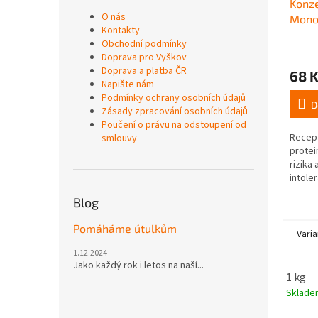
Konze
O nás
Mono
Kontakty
Obchodní podmínky
Doprava pro Vyškov
Doprava a platba ČR
68 
Napište nám
Podmínky ochrany osobních údajů
D
Zásady zpracování osobních údajů
Poučení o právu na odstoupení od
Recep
smlouvy
protei
rizika 
intole
pro ps
Blog
Pomáháme útulkům
Varia
1.12.2024
Jako každý rok i letos na naší...
1 kg
Sklad