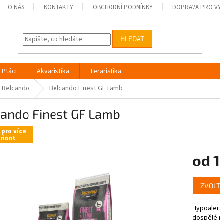
O NÁS
KONTAKTY
OBCHODNÍ PODMÍNKY
DOPRAVA PRO V
HLEDAT
Ptáci
Akvaristika
Teraristika
Belcando
Belcando Finest GF Lamb
cando Finest GF Lamb
 pro více
riant
od
Měrná
ZVOLT
cena:
Hypoaler
dospělé 