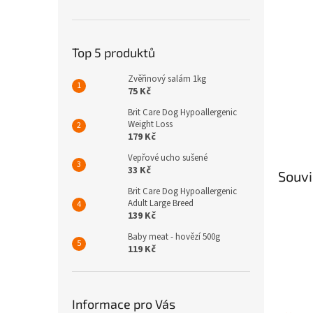
n
e
l
Top 5 produktů
Zvěřinový salám 1kg
75 Kč
Brit Care Dog Hypoallergenic
Weight Loss
179 Kč
Vepřové ucho sušené
33 Kč
Souvi
Brit Care Dog Hypoallergenic
Adult Large Breed
139 Kč
Baby meat - hovězí 500g
119 Kč
Informace pro Vás