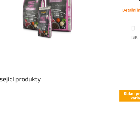
Detailní 
TISK
sející produkty
Klikni p
vari