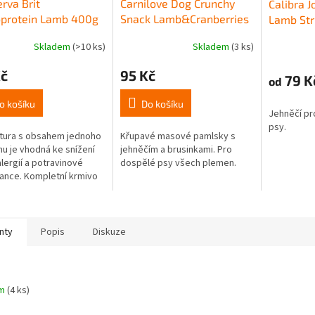
rva Brit
Carnilove Dog Crunchy
Calibra J
protein Lamb 400g
Snack Lamb&Cranberries
Lamb St
200g
Skladem
(>10 ks)
Skladem
(3 ks)
Kč
95 Kč
79 K
od
o košíku
Do košíku
Jehněčí pr
psy.
tura s obsahem jednoho
Křupavé masové pamlsky s
nu je vhodná ke snížení
jehněčím a brusinkami. Pro
alergií a potravinové
dospělé psy všech plemen.
rance. Kompletní krmivo
y.
nty
Popis
Diskuze
em
(4 ks)