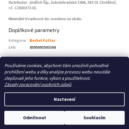
Distributor: Jindřich Šíp, Sokolohradská 1906, 583 01 Chotěboř,
r.č. CZ800272-01.
Minimální trvanlivost do: uvedeno na obalu.
Doplňkové parametry
Kategorie
:
Berkel Futter
EAN
:
8595093503368
Z
Používáme cookies, abychom Vám umožnili pohodlné
á
prohlížení webu a díky analýze provozu webu neustále
Zboží.cz
Heureka.cz
p
zlepšovali jeho funkce, výkon a použitelnost.
a
Zásady zpracování osobních údajů
t
í
Nastavení
Vytvořil Shoptet
Odmítnout
Souhlasím
Copyright 2026
Zoo4you
. Všechna práva vyhrazena.