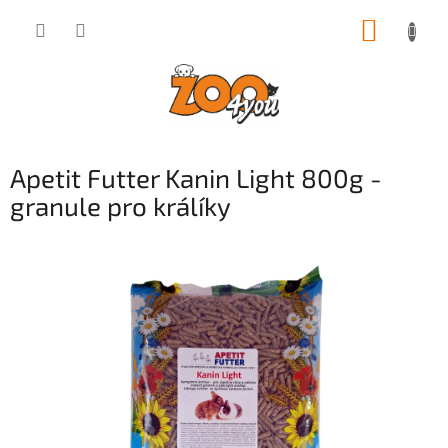
Přejít
NÁKUP
na
obsah
KOŠÍK
Apetit Futter Kanin Light 800g -
granule pro králíky