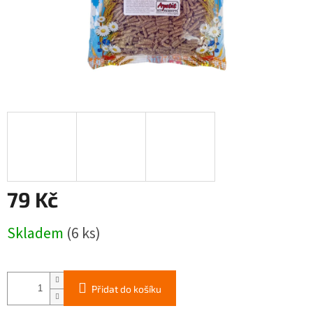
79 Kč
Měrná
Skladem
(6 ks)
cena:
Přidat do košíku