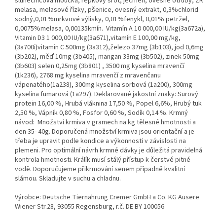
slunečnicová moučka, řepkový šrot, ječmen, ovesné otruby, ZR
melasa, melasové řízky, pšenice, ovesný extrakt, 0,3%chlorid
sodný,0,01%mrkvové výlisky, 0,01%fenykl, 0,01% petržel,
0,0075%melasa, 0,00135kmín. Vitamín A 10 000,00 IU/kg(3a672a),
Vitamin D3 1 000,00 IU/kg(3a671),vitamín E 100,00 mg/kg,
(3a700i)vitamin C 500mg (3a312),železo 37mg (3b103), jod 0,6mg
(3b202), měď 10mg (3b405), mangan 33mg (3b502), zinek 50mg
(3b603) selen 0,25mg (3b801) , 3500 mg kyselina mravenčí
(1k236), 2768 mg kyselina mravenčí z mravenčanu
vápenatého(1a238), 300mg kyselina sorbová (1a200), 300mg
kyselina fumarová (1a297). Deklarované jakostní znaky: Surový
protein 16,00 %, Hrubá vláknina 17,50 %, Popel 6,6%, Hrubý tuk
2,50 %, Vápník 0,80 %, Fosfor 0,60 %, Sodík 0,14 %. Krmný
návod: Množství krmiva v gramech na kg tělesné hmotnosti a
den 35- 40g. Doporučená množství krmiva jsou orientační a je
třeba je upravit podle kondice a výkonnosti v závislosti na
plemeni. Pro optimální návrh krmné dávky je důležitá pravidelná
kontrola hmotnosti. Králík musí stálý přístup k čerstvé pitné
vodě. Doporučujeme přikrmování senem případně kvalitní
slámou. Skladujte v suchu a chladnu.
Výrobce: Deutsche Tiernahrung Cremer GmbH a Co. KG Ausere
Wiener Str.28, 93055 Regensburg, r.č. DE BY 100056