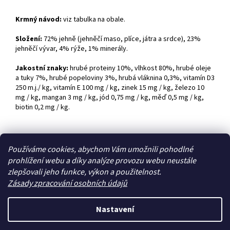
Krmný návod:
viz tabulka na obale.
Složení:
72% jehně (jehněčí maso, plíce, játra a srdce), 23%
jehněčí vývar, 4% rýže, 1% minerály.
Jakostní znaky:
hrubé proteiny 10%, vlhkost 80%, hrubé oleje
a tuky 7%, hrubé popeloviny 3%, hrubá vláknina 0,3%, vitamín D3
250 m.j./ kg, vitamín E 100 mg / kg, zinek 15 mg / kg, železo 10
mg / kg, mangan 3 mg / kg, jód 0,75 mg / kg, měď 0,5 mg / kg,
biotin 0,2 mg / kg.
Z
Používáme cookies, abychom Vám umožnili pohodlné
á
prohlížení webu a díky analýze provozu webu neustále
Zboží.cz
Heureka.cz
p
zlepšovali jeho funkce, výkon a použitelnost.
a
Zásady zpracování osobních údajů
t
í
Nastavení
Vytvořil Shoptet