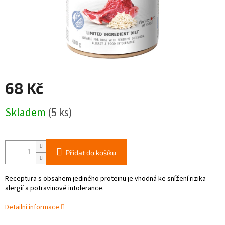
68 Kč
Měrná
Skladem
(5 ks)
cena:
Přidat do košíku
Receptura s obsahem jediného proteinu je vhodná ke snížení rizika
alergií a potravinové intolerance.
Detailní informace