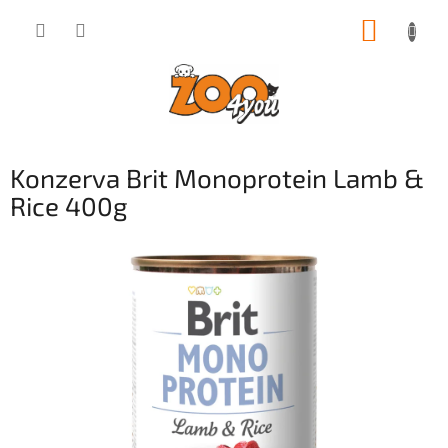
Přejít
NÁKUP
na
obsah
KOŠÍK
Konzerva Brit Monoprotein Lamb &
Rice 400g