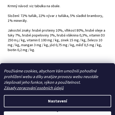
Krmný návod: viz tabulka na obale.
Složení: 72% tuňák, 22% vývar z tuňáka, 5% sladké brambory,
1% minerály.
Jakostní znaky: hrubé proteiny 10%, vlhkost 80%, hrubé oleje a
tuky 7%, hrubé popeloviny 3%, hrubá vláknina 0,3%, vitamin D3
250 m.j./ kg, vitamin E 100 mg / kg, zinek 15 mg / kg, železo 10
mg / kg, mangan 3 mg / kg, jód 0,75 mg / kg, měď 0,5 mg / kg,
biotin 0,2 mg / kg.
Z
Používáme cookies, abychom Vám umožnili pohodlné
á
prohlížení webu a díky analýze provozu webu neustále
Zboží.cz
Heureka.cz
p
zlepšovali jeho funkce, výkon a použitelnost.
a
Zásady zpracování osobních údajů
t
í
Nastavení
Vytvořil Shoptet