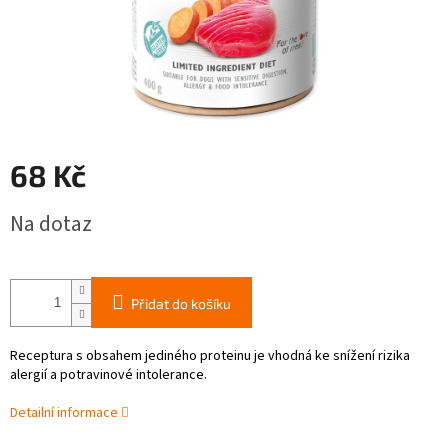
68 Kč
Měrná
Na dotaz
cena:
Přidat do košíku
Receptura s obsahem jediného proteinu je vhodná ke snížení rizika
alergií a potravinové intolerance.
Detailní informace