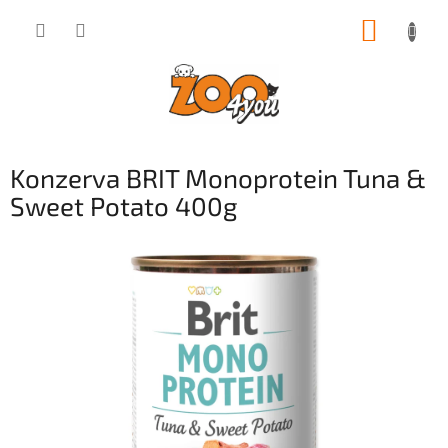
Přejít
NÁKUP
na
obsah
KOŠÍK
Konzerva BRIT Monoprotein Tuna &
Sweet Potato 400g