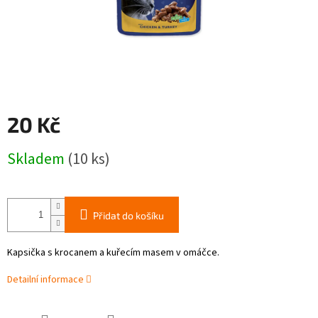
20 Kč
Měrná
Skladem
(10 ks)
cena:
Přidat do košíku
Kapsička s krocanem a kuřecím masem v omáčce.
Detailní informace