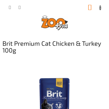
Přejít
NÁKUP
na
obsah
KOŠÍK
Brit Premium Cat Chicken & Turkey
100g