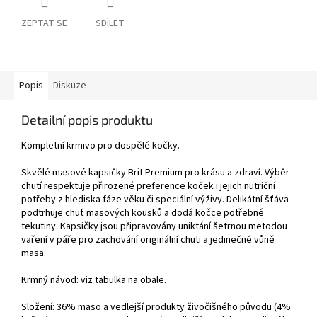
ZEPTAT SE
SDÍLET
Popis
Diskuze
Detailní popis produktu
Kompletní krmivo pro dospělé kočky.
Skvělé masové kapsičky Brit Premium pro krásu a zdraví. Výběr
chutí respektuje přirozené preference koček i jejich nutriční
potřeby z hlediska fáze věku či speciální výživy. Delikátní šťáva
podtrhuje chuť masových kousků a dodá kočce potřebné
tekutiny. Kapsičky jsou připravovány uniktání šetrnou metodou
vaření v páře pro zachování originální chuti a jedinečné vůně
masa.
Krmný návod: viz tabulka na obale.
Složení: 36% maso a vedlejší produkty živočišného původu (4%