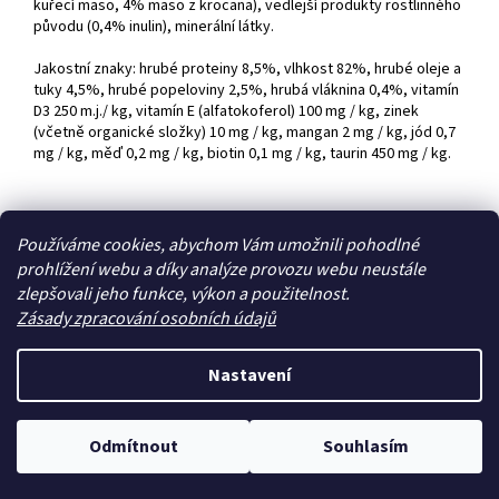
kuřecí maso, 4% maso z krocana), vedlejší produkty rostlinného
původu (0,4% inulin), minerální látky.
Jakostní znaky: hrubé proteiny 8,5%, vlhkost 82%, hrubé oleje a
tuky 4,5%, hrubé popeloviny 2,5%, hrubá vláknina 0,4%, vitamín
D3 250 m.j./ kg, vitamín E (alfatokoferol) 100 mg / kg, zinek
(včetně organické složky) 10 mg / kg, mangan 2 mg / kg, jód 0,7
mg / kg, měď 0,2 mg / kg, biotin 0,1 mg / kg, taurin 450 mg / kg.
Z
Používáme cookies, abychom Vám umožnili pohodlné
á
prohlížení webu a díky analýze provozu webu neustále
Zboží.cz
Heureka.cz
p
zlepšovali jeho funkce, výkon a použitelnost.
a
Zásady zpracování osobních údajů
t
í
Nastavení
Vytvořil Shoptet
Odmítnout
Souhlasím
Copyright 2026
Zoo4you
. Všechna práva vyhrazena.