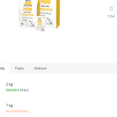
TISK
nty
Popis
Diskuze
2 kg
Skladem
(4 ks)
7 kg
Na objednávku