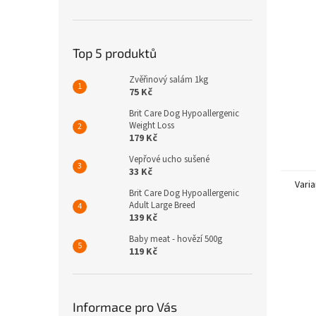
n
e
l
Top 5 produktů
Zvěřinový salám 1kg
75 Kč
Brit Care Dog Hypoallergenic
Weight Loss
179 Kč
Vepřové ucho sušené
33 Kč
Varia
Brit Care Dog Hypoallergenic
Adult Large Breed
139 Kč
Baby meat - hovězí 500g
119 Kč
Informace pro Vás