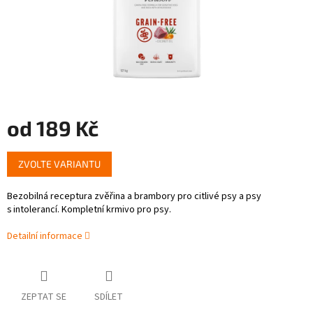
od
189 Kč
Měrná
ZVOLTE VARIANTU
cena:
Bezobilná receptura zvěřina a brambory pro citlivé psy a psy
s intolerancí. Kompletní krmivo pro psy.
Detailní informace
ZEPTAT SE
SDÍLET