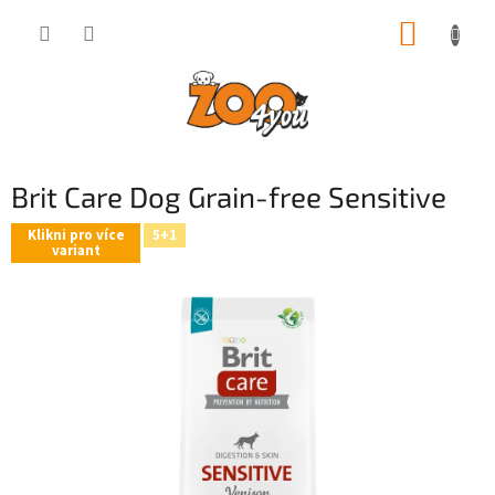
Přejít
NÁKUP
na
obsah
KOŠÍK
Brit Care Dog Grain-free Sensitive
Klikni pro více
5+1
variant