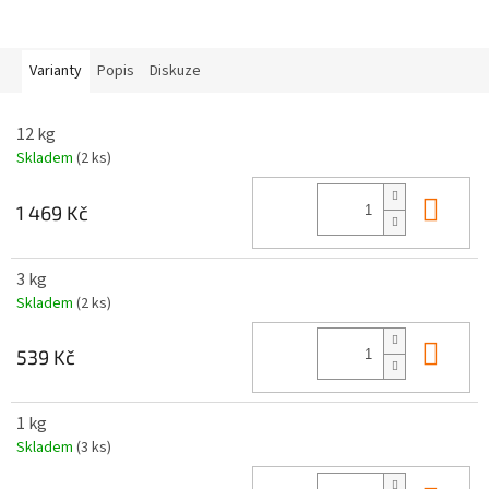
Varianty
Popis
Diskuze
12 kg
Skladem
(2 ks)
Do 
1 469 Kč
3 kg
Skladem
(2 ks)
Do 
539 Kč
1 kg
Skladem
(3 ks)