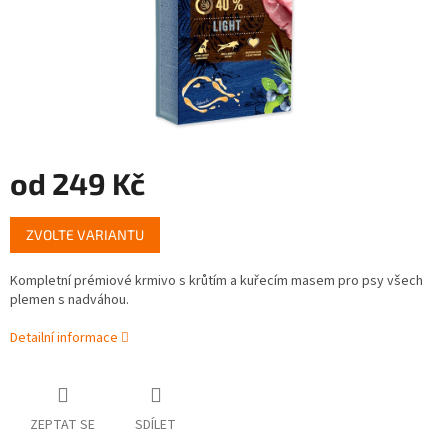
od
249 Kč
Měrná
ZVOLTE VARIANTU
cena:
Kompletní prémiové krmivo s krůtím a kuřecím masem pro psy všech
plemen s nadváhou.
Detailní informace
ZEPTAT SE
SDÍLET