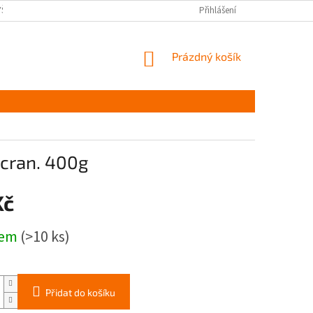
YŠKOV
DOPRAVA A PLATBA ČR
NAPIŠTE NÁM
Přihlášení
PODMÍNKY OCHR
NÁKUPNÍ
Prázdný košík
KOŠÍK
 cran. 400g
Kč
dem
(>10 ks)
Přidat do košíku