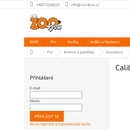
Přejít
+420732242533
info@zoo4you.cz
na
obsah
BARF
Psi
Kočky
Králíci a hlodavci
Domů
Psi
Krmivo a pamlsky
Konzervy
P
Cali
o
s
Přihlášení
t
r
E-mail
a
n
Heslo
n
í
PŘIHLÁSIT SE
p
Nová registrace
Zapomenuté heslo
a