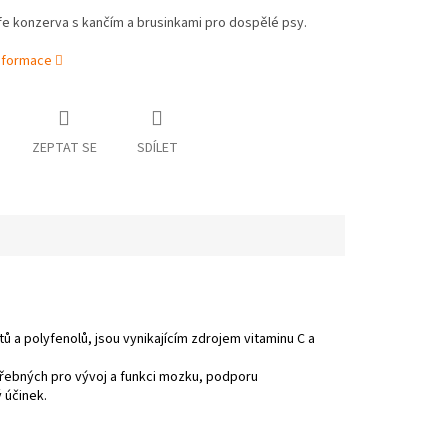
ife konzerva s kančím a brusinkami pro dospělé psy.
informace
ZEPTAT SE
SDÍLET
 a polyfenolů, jsou vynikajícím zdrojem vitaminu C a
řebných pro vývoj a funkci mozku, podporu
ý účinek.