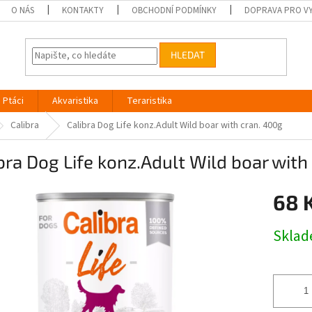
O NÁS
KONTAKTY
OBCHODNÍ PODMÍNKY
DOPRAVA PRO V
HLEDAT
Ptáci
Akvaristika
Teraristika
Calibra
Calibra Dog Life konz.Adult Wild boar with cran. 400g
bra Dog Life konz.Adult Wild boar with
68 
Měrná
Skla
cena: