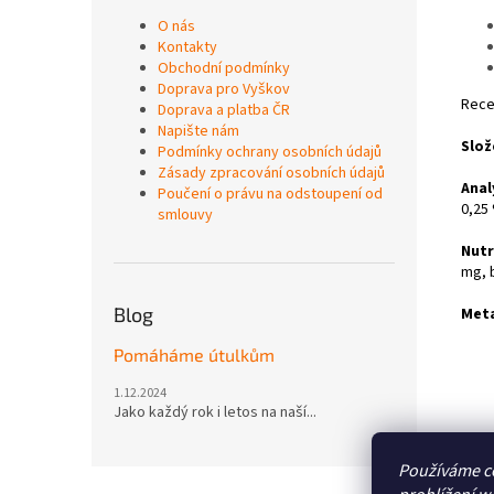
O nás
Kontakty
Obchodní podmínky
Doprava pro Vyškov
Rece
Doprava a platba ČR
Napište nám
Slož
Podmínky ochrany osobních údajů
Zásady zpracování osobních údajů
Anal
Poučení o právu na odstoupení od
0,25
smlouvy
Nutr
mg, 
Blog
Meta
Pomáháme útulkům
1.12.2024
Jako každý rok i letos na naší...
Používáme c
Z