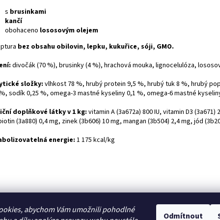
s
brusinkami
kančí
obohaceno
lososovým olejem
ptura
bez obsahu obilovin, lepku, kukuřice, sóji, GMO.
ení:
divočák (70 %), brusinky (4 %), hrachová mouka, lignocelulóza, lososový
ytické složky:
vlhkost 78 %, hrubý protein 9,5 %, hrubý tuk 8 %, hrubý pop
 %, sodík 0,25 %, omega-3 mastné kyseliny 0,1 %, omega-6 mastné kyselin
iční doplňkové látky v 1 kg:
vitamin A (3a672a) 800 IU, vitamin D3 (3a671) 2
biotin (3a880) 0,4 mg, zinek (3b606) 10 mg, mangan (3b504) 2,4 mg, jód (3b2
bolizovatelná energie:
1 175 kcal/kg
ookies, abychom Vám umožnili pohodlné
Odmítnout