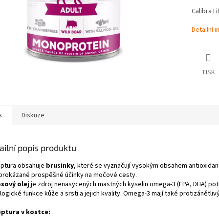
Calibra L
Detailní 
TISK
s
Diskuze
ailní popis produktu
ptura obsahuje
brusinky
, které se vyznačují vysokým obsahem antioxidantů
 prokázané prospěšné účinky na močové cesty.
sový olej
je zdroj nenasycených mastných kyselin omega-3 (EPA, DHA) pot
logické funkce kůže a srsti a jejich kvality. Omega-3 mají také protizánětliv
ptura v kostce: