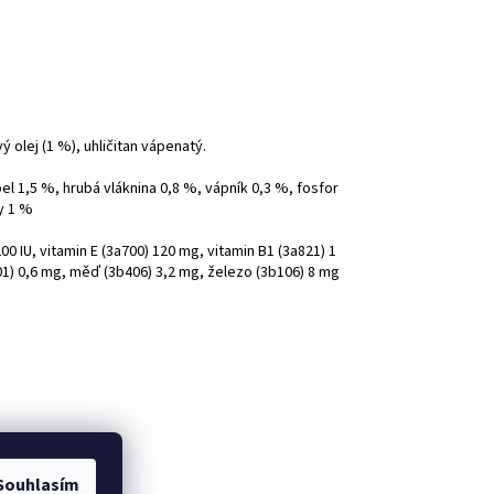
 olej (1 %), uhličitan vápenatý.
el 1,5 %, hrubá vláknina 0,8 %, vápník 0,3 %, fosfor
y 1 %
00 IU, vitamin E (3a700) 120 mg, vitamin B1 (3a821) 1
01) 0,6 mg, měď (3b406) 3,2 mg, železo (3b106) 8 mg
Souhlasím