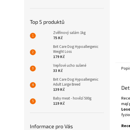
n
e
l
Top 5 produktů
Zvěřinový salám 1kg
75 Kč
Brit Care Dog Hypoallergenic
Weight Loss
179 Kč
Vepřové ucho sušené
Popi
33 Kč
Brit Care Dog Hypoallergenic
Adult Large Breed
Det
139 Kč
Rece
Baby meat - hovězí 500g
119 Kč
mají
Loso
fyzio
Informace pro Vás
Rece