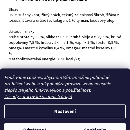
bez obilovin a bez přidaného cukru
Složení:
35 % sušený kapr, žlutý hrách, tekutý zeleninový škrob, šťáva z
lososa, šťáva z drůbeže, kolagen, 1 % tymián, lososový olej.
Jakostní znaky:
hrubé proteiny 33 %, vlhkost 17 %, hrubé oleje a tuky 5 %, hrubé
popeloviny 7,5 %, hrubá vláknina 1 %, vápník 1 %, fosfor 0,9 %,
omega-3 mastné kyseliny 0,4 %, omega-6 mastné kyseliny 0,5
%.
Metabolizovatelná energie: 3150 kcal /kg.
Z
Používáme cookies, abychom Vám umožnili pohodlné
á
prohlížení webu a díky analýze provozu webu neustále
Zboží.cz
Heureka.cz
p
zlepšovali jeho funkce, výkon a použitelnost.
a
Zásady zpracování osobních údajů
t
í
Nastavení
Vytvořil Shoptet