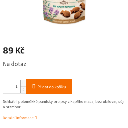
89 Kč
Měrná
Na dotaz
cena:
Přidat do košíku
Delikátní poloměkké pamlsky pro psy z kapřího masa, bez obilovin, sóji
a brambor.
Detailní informace