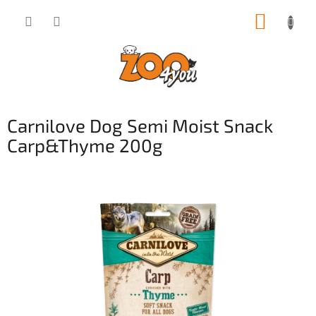
Přejít
NÁKUP
na
obsah
KOŠÍK
Carnilove Dog Semi Moist Snack
Carp&Thyme 200g