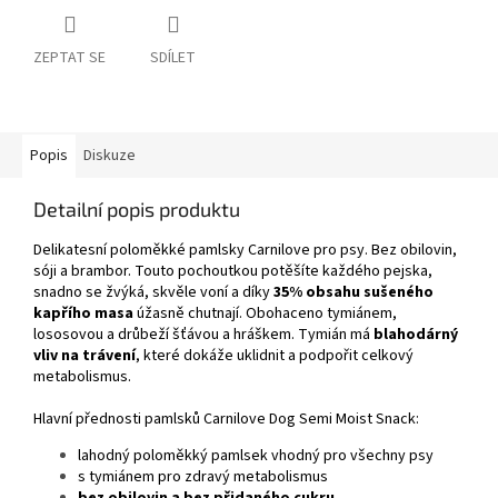
ZEPTAT SE
SDÍLET
Popis
Diskuze
Detailní popis produktu
Delikatesní poloměkké pamlsky Carnilove pro psy. Bez obilovin,
sóji a brambor. Touto pochoutkou potěšíte každého pejska,
snadno se žvýká, skvěle voní a díky
35% obsahu sušeného
kapřího masa
úžasně chutnají. Obohaceno tymiánem,
lososovou a drůbeží šťávou a hráškem. Tymián má
blahodárný
vliv na trávení
, které dokáže uklidnit a podpořit celkový
metabolismus.
Hlavní přednosti pamlsků Carnilove Dog Semi Moist Snack:
lahodný poloměkký pamlsek vhodný pro všechny psy
s tymiánem pro zdravý metabolismus