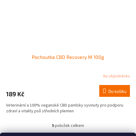
Pochoutka CBD Recovery M 100g
Na objednávku
Do košíku
189 Kč
Veterinární a 100% veganské CBD pamlsky vyvinuty pro podporu
zdraví a vitality psů středních plemen
5
položek celkem
O
v