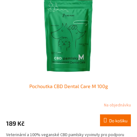
k
i
t
s
ů
p
r
o
d
u
k
t
ů
Pochoutka CBD Dental Care M 100g
Na objednávku
Do košíku
189 Kč
Veterinární a 100% veganské CBD pamlsky vyvinuty pro podporu