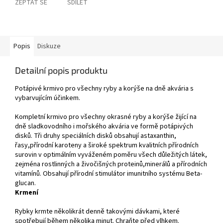
ZEPTAT SE
SDÍLET
Popis
Diskuze
Detailní popis produktu
Potápivé krmivo pro všechny ryby a korýše na dně akvária s
vybarvujícím účinkem.
Kompletní krmivo pro všechny okrasné ryby a korýše žijící na
dně sladkovodního i mořského akvária ve formě potápivých
disků. Tři druhy speciálních disků obsahují astaxanthin,
řasy,přírodní karoteny a široké spektrum kvalitních přírodních
surovin v optimálním vyváženém poměru všech důležitých látek,
zejména rostlinných a živočišných proteinů,minerálů a přírodních
vitamínů. Obsahují přírodní stimulátor imunitního systému Beta-
glucan.
Krmení
Rybky krmte několikrát denně takovými dávkami, které
spotřebují během několika minut. Chraňte před vlhkem.