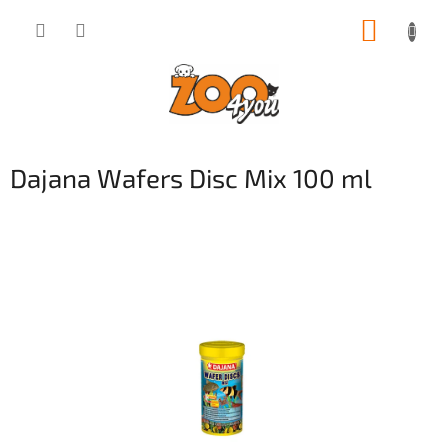
Přejít
NÁKUP
na
obsah
KOŠÍK
Dajana Wafers Disc Mix 100 ml