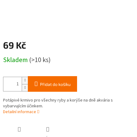
69 Kč
Měrná
Skladem
(>10 ks)
cena:
Přidat do košíku
Potápivé krmivo pro všechny ryby a korýše na dně akvária s
vybarvujícím účinkem.
Detailní informace