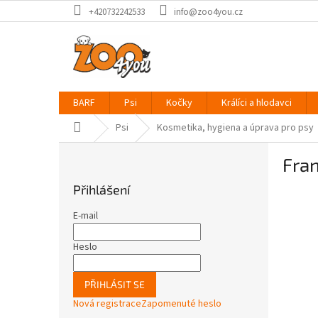
Přejít
+420732242533
info@zoo4you.cz
na
obsah
BARF
Psi
Kočky
Králíci a hlodavci
Domů
Psi
Kosmetika, hygiena a úprava pro psy
P
Fra
o
s
Přihlášení
t
r
E-mail
a
n
Heslo
n
í
PŘIHLÁSIT SE
p
Nová registrace
Zapomenuté heslo
a