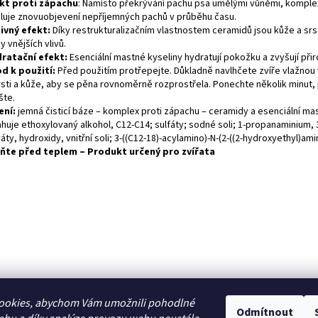
kt proti zápachu
: Namísto překrývání pachu psa umělými vůněmi, komplex 
luje znovuobjevení nepříjemných pachů v průběhu času.
ivný efekt:
Díky restrukturalizačním vlastnostem ceramidů jsou kůže a sr
y vnějších vlivů.
ratační
efekt:
Esenciální mastné kyseliny hydratují pokožku a zvyšují přir
d k použití
:
Před použitím protřepejte. Důkladně navlhčete zvíře vlažno
rsti a kůže, aby se pěna rovnoměrně rozprostřela. Ponechte několik minut
šte.
ení:
jemná čisticí báze – komplex proti zápachu – ceramidy a esenciální mas
huje ethoxylovaný alkohol, C12-C14; sulfáty; sodné soli; 1-propanaminium, 
áty, hydroxidy, vnitřní soli; 3-((C12-18)-acylamino)-N-(2-((2-hydroxyethyl)a
ňte před teplem
– Produkt určený pro zvířata
ookies, abychom Vám umožnili pohodlné
Odmítnout