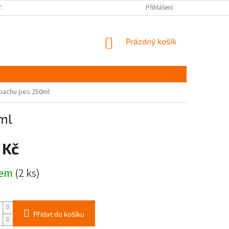
YŠKOV
DOPRAVA A PLATBA ČR
NAPIŠTE NÁM
Přihlášení
PODMÍNKY OCHR
NÁKUPNÍ
Prázdný košík
KOŠÍK
pachu pes 250ml
ml
 Kč
dem
(2 ks)
Přidat do košíku