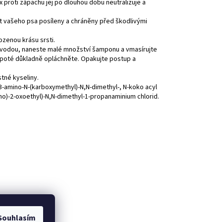
proti zápachu jej po dlouhou dobu neutralizuje a
st vašeho psa posíleny a chráněny před škodlivými
ozenou krásu srsti.
u vodou, naneste malé množství šamponu a vmasírujte
, poté důkladně opláchněte. Opakujte postup a
tné kyseliny.
3-amino-N-(karboxymethyl)-N,N-dimethyl-, N-koko acyl
mino)-2-oxoethyl)-N,N-dimethyl-1-propanaminium chlorid.
Souhlasím