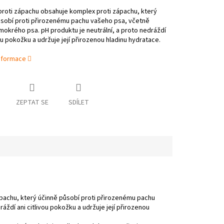
roti zápachu obsahuje komplex proti zápachu, který
ůsobí proti přirozenému pachu vašeho psa, včetně
okrého psa. pH produktu je neutrální, a proto nedráždí
vou pokožku a udržuje její přirozenou hladinu hydratace.
informace
ZEPTAT SE
SDÍLET
achu, který účinně působí proti přirozenému pachu
ždí ani citlivou pokožku a udržuje její přirozenou