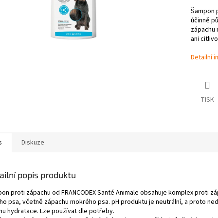
Šampon p
účinně p
zápachu m
ani citli
Detailní 
TISK
s
Diskuze
ailní popis produktu
on proti zápachu od FRANCODEX Santé Animale obsahuje komplex proti záp
ho psa, včetně zápachu mokrého psa. pH produktu je neutrální, a proto nedrá
inu hydratace. Lze používat dle potřeby.