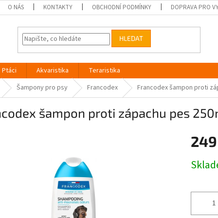
O NÁS
KONTAKTY
OBCHODNÍ PODMÍNKY
DOPRAVA PRO V
HLEDAT
Ptáci
Akvaristika
Teraristika
Šampony pro psy
Francodex
Francodex šampon proti zá
ncodex šampon proti zápachu pes 250
249
Měrná
Skla
cena: