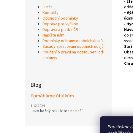
•
Efe
O nás
odda
Kontakty
•
Výž
Obchodní podmínky
účink
Doprava pro Vyškov
•
Hyd
Doprava a platba ČR
Návo
Napište nám
do s
Podmínky ochrany osobních údajů
vysu
Zásady zpracování osobních údajů
Slož
Poučení o právu na odstoupení od
Obsa
smlouvy
deriv
Chra
Blog
Pomáháme útulkům
1.12.2024
Jako každý rok i letos na naší...
Používáme c
Z