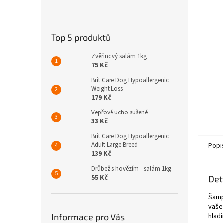
n
e
l
Top 5 produktů
Zvěřinový salám 1kg
75 Kč
Brit Care Dog Hypoallergenic
Weight Loss
179 Kč
Vepřové ucho sušené
33 Kč
Brit Care Dog Hypoallergenic
Adult Large Breed
Popi
139 Kč
Drůbež s hovězím - salám 1kg
55 Kč
Det
Šamp
vaše
Informace pro Vás
hlad