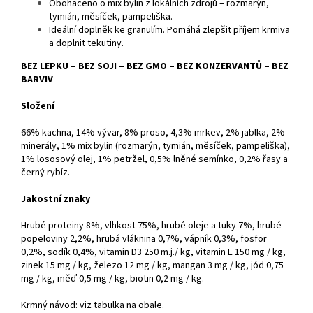
Obohaceno o mix bylin z lokálních zdrojů – rozmarýn,
tymián, měsíček, pampeliška.
Ideální doplněk ke granulím. Pomáhá zlepšit příjem krmiva
a doplnit tekutiny.
BEZ LEPKU – BEZ SOJI – BEZ GMO – BEZ KONZERVANTŮ – BEZ
BARVIV
Složení
66% kachna, 14% vývar, 8% proso, 4,3% mrkev, 2% jablka, 2%
minerály, 1% mix bylin (rozmarýn, tymián, měsíček, pampeliška),
1% lososový olej, 1% petržel, 0,5% lněné semínko, 0,2% řasy a
černý rybíz.
Jakostní znaky
Hrubé proteiny 8%, vlhkost 75%, hrubé oleje a tuky 7%, hrubé
popeloviny 2,2%, hrubá vláknina 0,7%, vápník 0,3%, fosfor
0,2%, sodík 0,4%, vitamin D3 250 m.j./ kg, vitamin E 150 mg / kg,
zinek 15 mg / kg, železo 12 mg / kg, mangan 3 mg / kg, jód 0,75
mg / kg, měď 0,5 mg / kg, biotin 0,2 mg / kg.
Krmný návod: viz tabulka na obale.