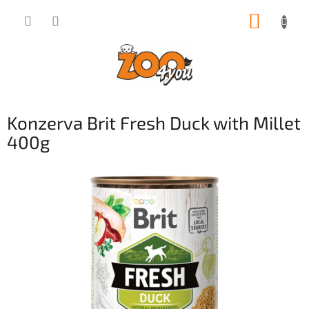
Přejít
NÁKUP
na
obsah
KOŠÍK
Konzerva Brit Fresh Duck with Millet
400g