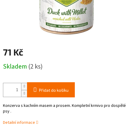
71 Kč
Měrná
Skladem
(2 ks)
cena:
Přidat do košíku
Konzerva s kachním masem a prosem. Kompletní krmivo pro dospělé
psy .
Detailní informace