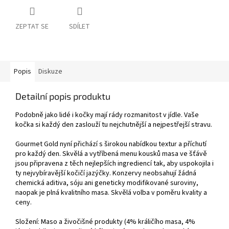
ZEPTAT SE
SDÍLET
Popis
Diskuze
Detailní popis produktu
Podobně jako lidé i kočky mají rády rozmanitost v jídle. Vaše
kočka si každý den zaslouží tu nejchutnější a nejpestřejší stravu.
Gourmet Gold nyní přichází s širokou nabídkou textur a příchutí
pro každý den. Skvělá a vytříbená menu kousků masa ve šťávě
jsou připravena z těch nejlepších ingrediencí tak, aby uspokojila i
ty nejvybíravější kočičí jazýčky. Konzervy neobsahují žádná
chemická aditiva, sóju ani geneticky modifikované suroviny,
naopak je plná kvalitního masa. Skvělá volba v poměru kvality a
ceny.
Složení: Maso a živočišné produkty (4% králičího masa, 4%