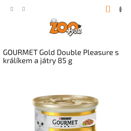
Přejít
NÁKUP
na
obsah
KOŠÍK
GOURMET Gold Double Pleasure s
králíkem a játry 85 g