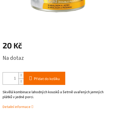
20 Kč
Měrná
Na dotaz
cena:
Přidat do košíku
Skvělá kombinace lahodných kousků a šetrně uvařených jemných
plátků v jedné porci.
Detailní informace