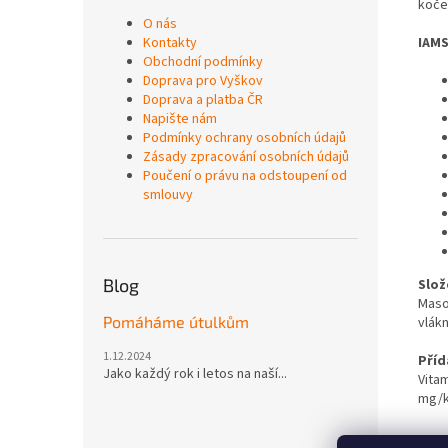
koček
O nás
Kontakty
IAMS
Obchodní podmínky
Doprava pro Vyškov
Doprava a platba ČR
Napište nám
Podmínky ochrany osobních údajů
Zásady zpracování osobních údajů
Poučení o právu na odstoupení od
smlouvy
Blog
Slož
Maso 
Pomáháme útulkům
vlákn
1.12.2024
Příd
Jako každý rok i letos na naší...
Vitam
mg/k