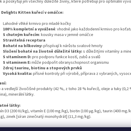
 a poskytují jim všechny důležité živiny, které potřebují pro optimální vývo
 Delights Kitten kuřecí v omáčce:
Lahodné vlhké krmivo pro mladé kočky
100% kompletní a vyvážené
: vhodné jako každodenní krmivo pro koťat
S chutným kuřecím
: kousky masa v jemné omáčce
Stravitelná receptura
Bohaté na bílkoviny:
přispívají k nárůstu svalové hmoty
Složení bohaté na životně důležité látky:
s důležitými vitamíny a min
S vitamínem D:
pro podporu funkce kostí, zubů a svalů
S vitaminem E:
může podpořit obranyschopnost organismu
Zdroj taurinu, biotinu a stopových prvků
Vysoká kvalita:
přísné kontroly při výrobě, příprava z vybraných, vysoce
ení:
a vedlejší živočišné produkty (42 %, z toho 28 % kuřecí), oleje a tuky (0,2 
ina), minerální látky.
atné látky:
ín D3 (200 IU/kg), vitamín E (100 mg/kg), biotin (100 μg/kg), taurin (400 m
g), zinek [síran zinečnatý monohydrát] (11,3 mg/kg).