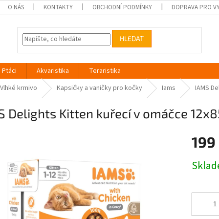
O NÁS
KONTAKTY
OBCHODNÍ PODMÍNKY
DOPRAVA PRO V
HLEDAT
Ptáci
Akvaristika
Teraristika
Vlhké krmivo
Kapsičky a vaničky pro kočky
Iams
IAMS De
 Delights Kitten kuřecí v omáčce 12x
199
Měrná
Skla
cena: