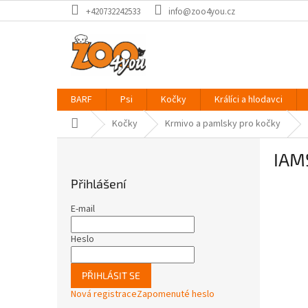
Přejít
+420732242533
info@zoo4you.cz
na
obsah
BARF
Psi
Kočky
Králíci a hlodavci
Domů
Kočky
Krmivo a pamlsky pro kočky
P
IAMS
o
s
Přihlášení
t
r
E-mail
a
n
Heslo
n
í
PŘIHLÁSIT SE
p
Nová registrace
Zapomenuté heslo
a