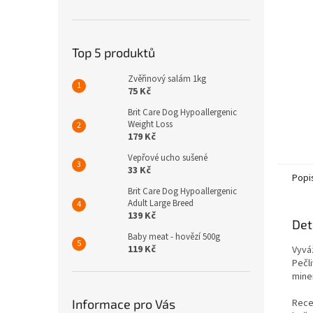
n
e
l
Top 5 produktů
Zvěřinový salám 1kg
75 Kč
Brit Care Dog Hypoallergenic
Weight Loss
179 Kč
Vepřové ucho sušené
33 Kč
Popi
Brit Care Dog Hypoallergenic
Adult Large Breed
139 Kč
Det
Baby meat - hovězí 500g
119 Kč
Vyvá
Pečl
miner
Informace pro Vás
Rece