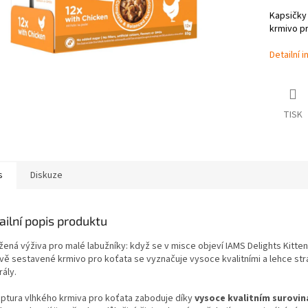
Kapsičky
krmivo pr
Detailní 
TISK
s
Diskuze
ailní popis produktu
žená výživa pro malé labužníky: když se v misce objeví IAMS Delights Kitten
ivě sestavené krmivo pro koťata se vyznačuje vysoce kvalitními a lehce stra
ály.
ptura vlhkého krmiva pro koťata zaboduje díky
vysoce kvalitním surovi