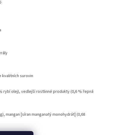
j.
a
erály
 kvalitních surovin
% rybí olej), vedlejší rostlinné produkty (0,6 % řepná
g/kg), mangan [síran manganatý monohydrát] (0,68