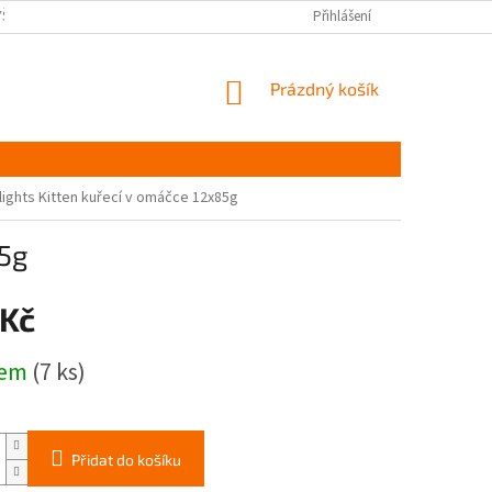
YŠKOV
DOPRAVA A PLATBA ČR
NAPIŠTE NÁM
Přihlášení
PODMÍNKY OCHR
NÁKUPNÍ
Prázdný košík
KOŠÍK
lights Kitten kuřecí v omáčce 12x85g
85g
 Kč
dem
(7 ks)
Přidat do košíku