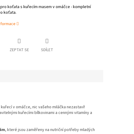
 pro koťata s kuřecím masem v omáčce - kompletní
o koťata.
informace
ZEPTAT SE
SDÍLET
 kuřecí v omáčce, nic vašeho miláčka nezastaví!
vitelnými kuřecími bílkovinami a cennými vitamíny a
nám
, které jsou zaměřeny na nutriční potřeby mladých