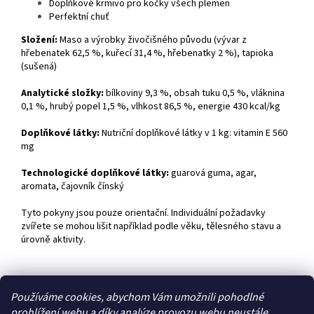
Doplňkové krmivo pro kočky všech plemen
Perfektní chuť
Složení:
Maso a výrobky živočišného původu (vývar z
hřebenatek 62,5 %, kuřecí 31,4 %, hřebenatky 2 %), tapioka
(sušená)
Analytické složky:
bílkoviny 9,3 %, obsah tuku 0,5 %, vláknina
0,1 %, hrubý popel 1,5 %, vlhkost 86,5 %, energie 430 kcal/kg
Doplňkové látky:
Nutriční doplňkové látky v 1 kg: vitamin E 560
mg
Technologické doplňkové látky:
guarová guma, agar,
aromata, čajovník čínský
Tyto pokyny jsou pouze orientační. Individuální požadavky
zvířete se mohou lišit například podle věku, tělesného stavu a
úrovně aktivity.
Z
Používáme cookies, abychom Vám umožnili pohodlné
á
prohlížení webu a díky analýze provozu webu neustále
Zboží.cz
Heureka.cz