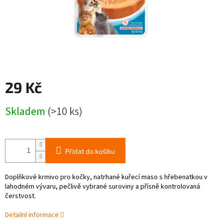
29 Kč
Měrná
Skladem
(>10 ks)
cena:
Přidat do košíku
Doplňkové krmivo pro kočky, natrhané kuřecí maso s hřebenatkou v
lahodném vývaru, pečlivě vybrané suroviny a přísně kontrolovaná
čerstvost.
Detailní informace