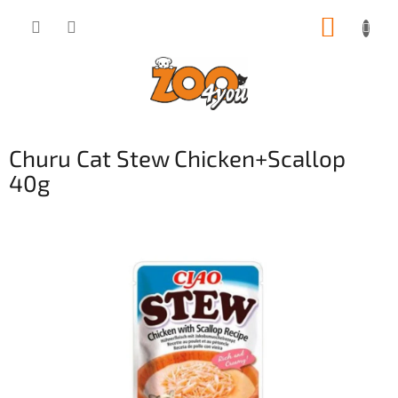
Přejít
NÁKUP
na
obsah
KOŠÍK
Churu Cat Stew Chicken+Scallop
40g