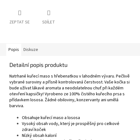
ZEPTAT SE
SDÍLET
Popis
Diskuze
Detailní popis produktu
Natrhané kuřecí maso s hřebenatkou v lahodném vývaru. Pečlivě
vybrané suroviny a přísně kontrolovaná čerstvost. Vaše kočka si
bude užívat lákavé aromata a neodolatelnou chuť při každém
otevření kapsičky! Vyrobeno ze 100% čistého kuřecího prsa s
přídavkem lososa. Žádné obiloviny, konzervanty ani umělá
barviva.
Obsahuje kuřecí maso a lososa
Vysoký obsah vody, který je prospěšný pro celkové
zdraví koček
Nízký obsah kalorií