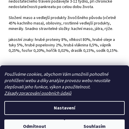
nedostatečného trávení podávejte 3-12 týdnů, při chronické
nedostatečnosti pankreatu po celou dobu života.
Složení: maso a vedlejší produkty živočišného původu (včetně
45% kachního masa), obiloviny, rostlinné vedlejší produkty,
minerály. Snadno stravitelné složky: kachní maso, játra, rýže.
jakostní znaky: hrubé proteiny 8%, vlhkost 80%, hrubé oleje a
tuky 5%, hrubé popeloviny 2%, hrubá vláknina 0,5%, vápník
0,25%, fosfor 0,20%, hořčík 0,02%, draslík 0,15%, sodík 0,15%.
Z
Používáme cookies, abychom Vám umožnili pohodlné
á
prohlížení webu a díky analýze provozu webu neustále
Zboží.cz
Heureka.cz
p
zlepšovali jeho funkce, výkon a použitelnost.
a
Zásady zpracování osobních údajů
t
í
Nastavení
Vytvořil Shoptet
Odmítnout
Souhlasím
Copyright 2026
Zoo4you
. Všechna práva vyhrazena.