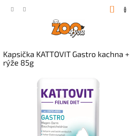
Přejít
NÁKUP
na
obsah
KOŠÍK
Kapsička KATTOVIT Gastro kachna +
rýže 85g