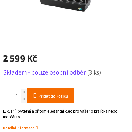
2 599 Kč
Měrná
Skladem - pouze osobní odběr
(3 ks)
cena:
Přidat do košíku
Luxusní, bytelná a přitom elegantní klec pro Vašeho králíčka nebo
morčátko.
Detailní informace