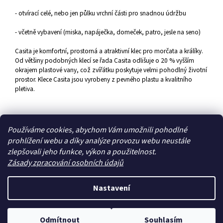
- otvírací celé, nebo jen půlku vrchní části pro snadnou údržbu
- včetně vybavení (miska, napáječka, domeček, patro, jesle na seno)
Casita je komfortní, prostorná a atraktivní klec pro morčata a králíky.
Od většiny podobných klecí se řada Casita odlišuje o 20 % vyšším
okrajem plastové vany, což zvířátku poskytuje velmi pohodlný životní
prostor. Klece Casita jsou vyrobeny z pevného plastu a kvalitního
pletiva.
Z
Používáme cookies, abychom Vám umožnili pohodlné
á
prohlížení webu a díky analýze provozu webu neustále
Zboží.cz
Heureka.cz
p
zlepšovali jeho funkce, výkon a použitelnost.
a
Zásady zpracování osobních údajů
t
í
Nastavení
Vytvořil Shoptet
Odmítnout
Souhlasím
Copyright 2026
Zoo4you
. Všechna práva vyhrazena.