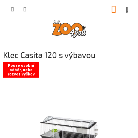
Přejít
NÁKUP
na
obsah
KOŠÍK
Klec Casita 120 s výbavou
Pouze osobní
odběr, nebo
rozvoz Vyškov