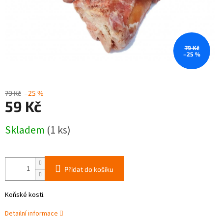
79 Kč
–25 %
79 Kč
–25 %
59 Kč
Měrná
Skladem
(1 ks)
cena:
Přidat do košíku
Koňské kosti.
Detailní informace