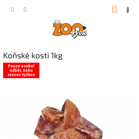
Přejít
NÁKUP
na
obsah
KOŠÍK
Koňské kosti 1kg
Pouze osobní
odběr, nebo
rozvoz Vyškov