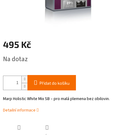
495 Kč
Měrná
Na dotaz
cena:
Přidat do košíku
Marp Holistic White Mix SB – pro malá plemena bez obilovin.
Detailní informace