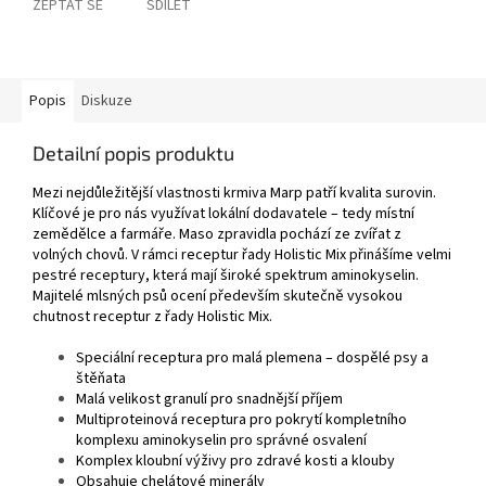
ZEPTAT SE
SDÍLET
Popis
Diskuze
Detailní popis produktu
Mezi nejdůležitější vlastnosti krmiva Marp patří kvalita surovin.
Klíčové je pro nás využívat lokální dodavatele – tedy místní
zemědělce a farmáře. Maso zpravidla pochází ze zvířat z
volných chovů. V rámci receptur řady Holistic Mix přinášíme velmi
pestré receptury, která mají široké spektrum aminokyselin.
Majitelé mlsných psů ocení především skutečně vysokou
chutnost receptur z řady Holistic Mix.
Speciální receptura pro malá plemena – dospělé psy a
štěňata
Malá velikost granulí pro snadnější příjem
Multiproteinová receptura pro pokrytí kompletního
komplexu aminokyselin pro správné osvalení
Komplex kloubní výživy pro zdravé kosti a klouby
Obsahuje chelátové minerály