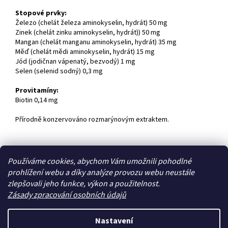
Stopové prvky:
Železo (chelát železa aminokyselin, hydrát) 50 mg
Zinek (chelát zinku aminokyselin, hydrát)) 50 mg
Mangan (chelát manganu aminokyselin, hydrát) 35 mg
Měď (chelát mědi aminokyselin, hydrát) 15 mg
Jód (jodičnan vápenatý, bezvodý) 1 mg
Selen (selenid sodný) 0,3 mg
Provitamíny:
Biotin 0,14 mg
Přírodně konzervováno rozmarýnovým extraktem.
Z
Používáme cookies, abychom Vám umožnili pohodlné
á
prohlížení webu a díky analýze provozu webu neustále
Zboží.cz
Heureka.cz
p
zlepšovali jeho funkce, výkon a použitelnost.
a
Zásady zpracování osobních údajů
t
í
Nastavení
Vytvořil Shoptet