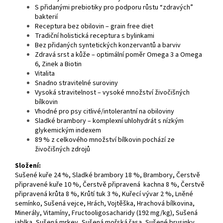
S přidanými prebiotiky pro podporu růstu “zdravých”
bakterií
Receptura bez obilovin – grain free diet
Tradiční holistická receptura s bylinkami
Bez přidaných syntetických konzervantů a barviv
Zdravá srst a kůže – optimální poměr Omega 3 a Omega
6, Zinek a Biotin
Vitalita
Snadno stravitelné suroviny
Vysoká stravitelnost – vysoké množství živočišných
bílkovin
Vhodné pro psy citlivé/intolerantní na obiloviny
Sladké brambory – komplexní uhlohydrát s nízkým
glykemickým indexem
89 % z celkového množství bílkovin pochází ze
živočišných zdrojů
Složení:
Sušené kuře 24 %, Sladké brambory 18 %, Brambory, Čerstvě
připravené kuře 10 %, Čerstvě připravená kachna 8 %, Čerstvě
připravená krůta 8 %, Krůtí tuk 3 %, Kuřecí vývar 2 %, Lněné
semínko, Sušená vejce, Hrách, Vojtěška, Hrachová bílkovina,
Minerály, Vitamíny, Fructooligosacharidy (192 mg/kg), Sušená
jablka, Sušená mrkev, Sušená mořská řasa, Sušené brusinky,