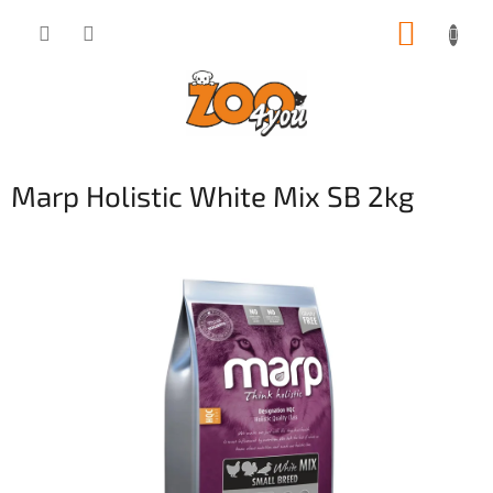
Přejít
NÁKUP
na
obsah
KOŠÍK
Marp Holistic White Mix SB 2kg