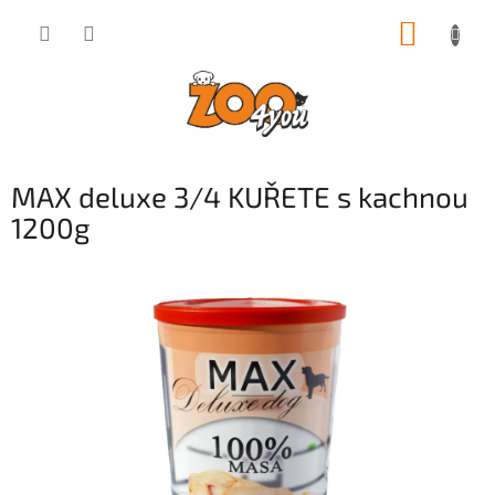
Přejít
NÁKUP
na
obsah
KOŠÍK
MAX deluxe 3/4 KUŘETE s kachnou
1200g