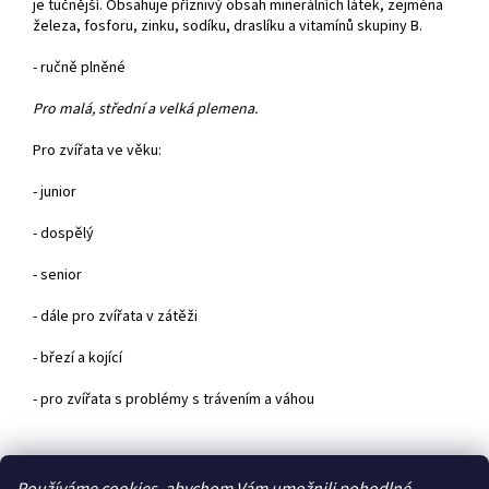
je tučnější. Obsahuje příznivý obsah minerálních látek, zejména
železa, fosforu, zinku, sodíku, draslíku a vitamínů skupiny B.
- ručně plněné
Pro malá, střední a velká plemena.
Pro zvířata ve věku:
- junior
- dospělý
- senior
- dále pro zvířata v zátěži
- březí a kojící
- pro zvířata s problémy s trávením a váhou
Z