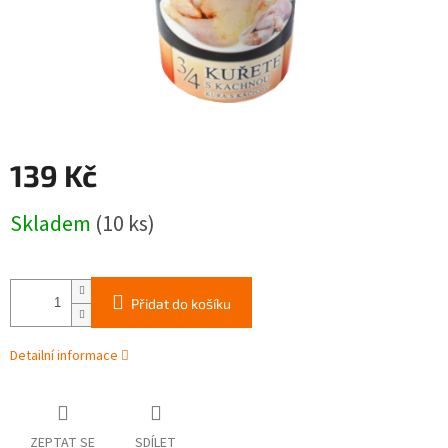
139 Kč
Měrná
Skladem
(10 ks)
cena:
Přidat do košíku
Detailní informace
ZEPTAT SE
SDÍLET