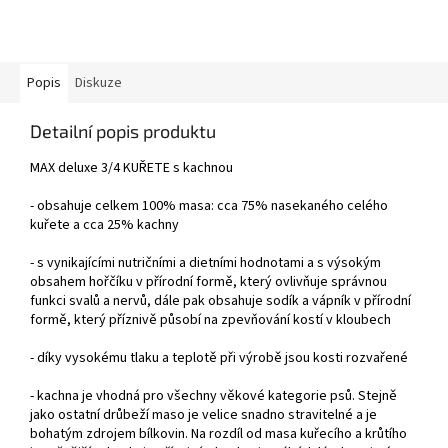
Popis
Diskuze
Detailní popis produktu
MAX deluxe 3/4 KUŘETE s kachnou
- obsahuje celkem 100% masa: cca 75% nasekaného celého
kuřete a cca 25% kachny
- s vynikajícími nutričními a dietními hodnotami a s výsokým
obsahem hořčíku v přírodní formě, který ovlivňuje správnou
funkci svalů a nervů, dále pak obsahuje sodík a vápník v přírodní
formě, který příznivě působí na zpevňování kostí v kloubech
- díky vysokému tlaku a teplotě při výrobě jsou kosti rozvařené
- kachna je vhodná pro všechny věkové kategorie psů. Stejně
jako ostatní drůbeží maso je velice snadno stravitelné a je
bohatým zdrojem bílkovin. Na rozdíl od masa kuřecího a krůtího