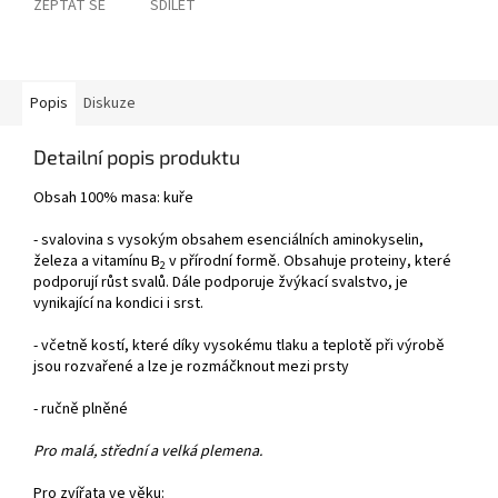
ZEPTAT SE
SDÍLET
Popis
Diskuze
Detailní popis produktu
Obsah 100% masa: kuře
- svalovina s vysokým obsahem esenciálních aminokyselin,
železa a vitamínu B
v přírodní formě. Obsahuje proteiny, které
2
podporují růst svalů. Dále podporuje žvýkací svalstvo, je
vynikající na kondici i srst.
- včetně kostí, které díky vysokému tlaku a teplotě při výrobě
jsou rozvařené a lze je rozmáčknout mezi prsty
- ručně plněné
Pro malá, střední a velká plemena.
Pro zvířata ve věku: