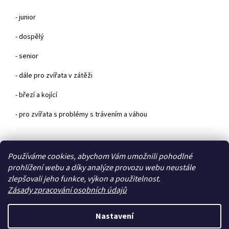
- junior
- dospělý
- senior
- dále pro zvířata v zátěži
- březí a kojící
- pro zvířata s problémy s trávením a váhou
Z
Používáme cookies, abychom Vám umožnili pohodlné
á
prohlížení webu a díky analýze provozu webu neustále
Zboží.cz
Heureka.cz
p
zlepšovali jeho funkce, výkon a použitelnost.
a
Zásady zpracování osobních údajů
t
í
Nastavení
Vytvořil Shoptet