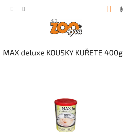
Přejít
NÁKUP
na
obsah
KOŠÍK
MAX deluxe KOUSKY KUŘETE 400g