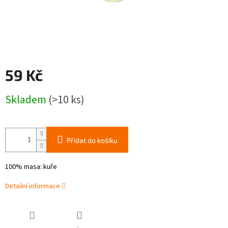
59 Kč
Měrná
Skladem
(>10 ks)
cena:
Přidat do košíku
100% masa: kuře
Detailní informace