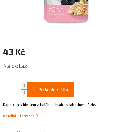
43 Kč
Měrná
Na dotaz
cena:
Přidat do košíku
Kapsička s filetami z tuňáka a kraba v lahodném želé.
Detailní informace