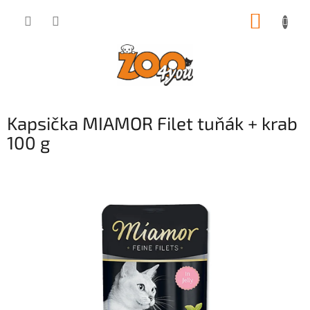
Přejít
NÁKUP
na
obsah
KOŠÍK
Kapsička MIAMOR Filet tuňák + krab
100 g