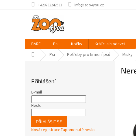
Přejít
+420732242533
info@zoo4you.cz
na
obsah
BARF
Psi
Kočky
Králíci a hlodavci
Domů
Psi
Potřeby pro krmení psů
Misky
P
Nere
o
s
Přihlášení
t
r
E-mail
a
n
Heslo
n
í
PŘIHLÁSIT SE
p
Nová registrace
Zapomenuté heslo
a