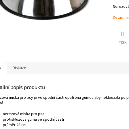
Nerezová
Detailní 
TISK
s
Diskuze
ailní popis produktu
zová miska pro psy je ve spodní části opatřena gumou aby neklouzala po po
ná.
nerezová miska pro psa
protiskluzová guma ve spodní části
průměr 23 cm