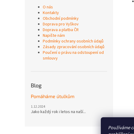
O nás
Kontakty
Obchodní podmínky
Doprava pro Vyškov
Doprava a platba ČR
Napište nám
Podmínky ochrany osobních údajů
Zásady zpracování osobních údajů
Poučení o právu na odstoupení od
smlouvy
Blog
Pomáháme útulkům
1.12.2024
Jako každý rok i letos na naší...
Používáme c
Z