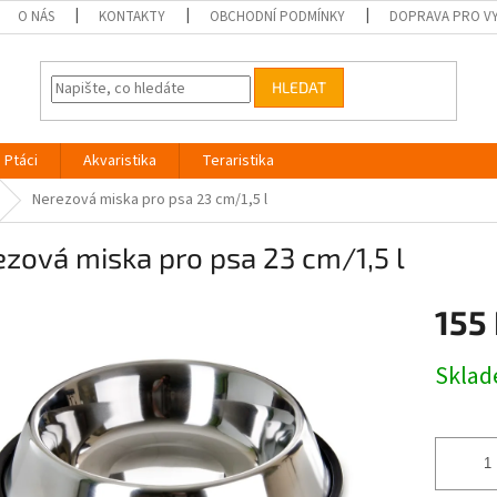
O NÁS
KONTAKTY
OBCHODNÍ PODMÍNKY
DOPRAVA PRO V
HLEDAT
Ptáci
Akvaristika
Teraristika
Nerezová miska pro psa 23 cm/1,5 l
zová miska pro psa 23 cm/1,5 l
155
Měrná
Skla
cena: