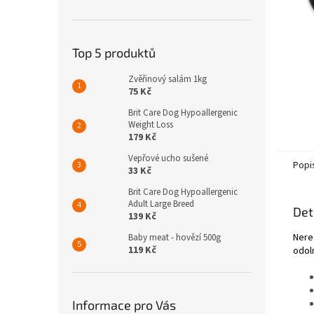
n
e
l
Top 5 produktů
Zvěřinový salám 1kg
75 Kč
Brit Care Dog Hypoallergenic
Weight Loss
179 Kč
Vepřové ucho sušené
Popi
33 Kč
Brit Care Dog Hypoallergenic
Adult Large Breed
Det
139 Kč
Nere
Baby meat - hovězí 500g
119 Kč
odol
Informace pro Vás