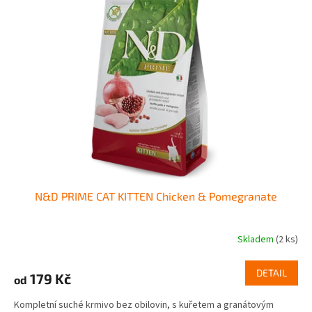
k
i
t
s
ů
p
r
o
d
u
k
t
ů
N&D PRIME CAT KITTEN Chicken & Pomegranate
Skladem
(2 ks)
DETAIL
179 Kč
od
Kompletní suché krmivo bez obilovin, s kuřetem a granátovým