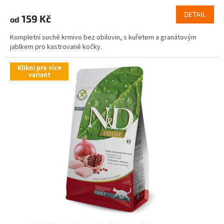
DETAIL
159 Kč
od
Kompletní suché krmivo bez obilovin, s kuřetem a granátovým
jablkem pro kastrované kočky.
Klikni pro více
variant