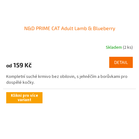
N&D PRIME CAT Adult Lamb & Blueberry
Skladem
(2 ks)
DETAIL
159 Kč
od
Kompletní suché krmivo bez obilovin, s jehněčím a borůvkami pro
dospělé kočky.
Klikni pro více
variant