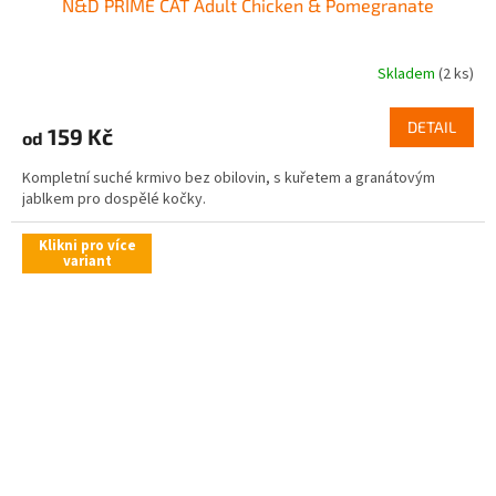
N&D PRIME CAT Adult Chicken & Pomegranate
Skladem
(2 ks)
DETAIL
159 Kč
od
Kompletní suché krmivo bez obilovin, s kuřetem a granátovým
jablkem pro dospělé kočky.
Klikni pro více
variant