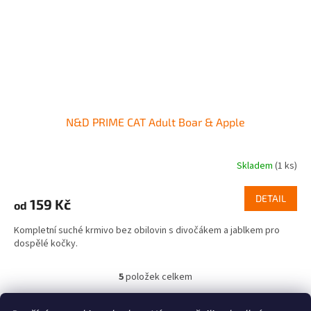
N&D PRIME CAT Adult Boar & Apple
Skladem
(1 ks)
DETAIL
159 Kč
od
Kompletní suché krmivo bez obilovin s divočákem a jablkem pro
dospělé kočky.
5
položek celkem
O
v
l