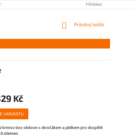
YŠKOV
DOPRAVA A PLATBA ČR
NAPIŠTE NÁM
Přihlášení
PODMÍNKY OCHR
NÁKUPNÍ
Prázdný košík
KOŠÍK
e
329 Kč
E VARIANTU
í krmivo bez obilovin s divočákem a jablkem pro dospělé
ch plemen.