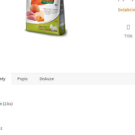
Detailní 
TISK
nty
Popis
Diskuze
em
(2 ks)
az