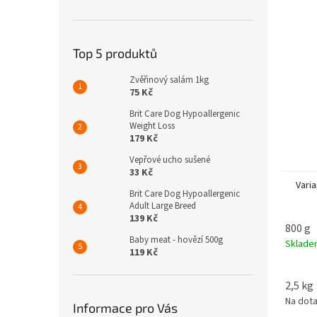
n
e
l
Top 5 produktů
Zvěřinový salám 1kg
75 Kč
Brit Care Dog Hypoallergenic
Weight Loss
179 Kč
Vepřové ucho sušené
33 Kč
Varia
Brit Care Dog Hypoallergenic
Adult Large Breed
139 Kč
800 g
Baby meat - hovězí 500g
Sklad
119 Kč
2,5 kg
Na dot
Informace pro Vás