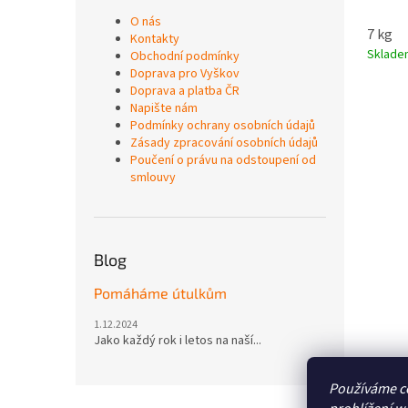
O nás
7 kg
Kontakty
Sklad
Obchodní podmínky
Doprava pro Vyškov
Doprava a platba ČR
Napište nám
Podmínky ochrany osobních údajů
Zásady zpracování osobních údajů
Poučení o právu na odstoupení od
smlouvy
Blog
Pomáháme útulkům
1.12.2024
Jako každý rok i letos na naší...
Používáme c
Z