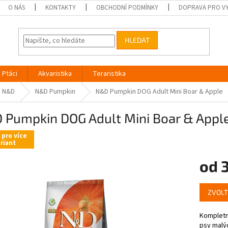
O NÁS
KONTAKTY
OBCHODNÍ PODMÍNKY
DOPRAVA PRO V
HLEDAT
Ptáci
Akvaristika
Teraristika
N&D
N&D Pumpkin
N&D Pumpkin DOG Adult Mini Boar & Apple
 Pumpkin DOG Adult Mini Boar & Appl
 pro více
riant
od
Měrná
ZVOLT
cena:
Kompletn
psy malý