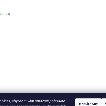
em
(1 ks)
ookies, abychom Vám umožnili pohodlné
Odmítnout